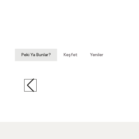
Yatağımın Baş Ucunda
Vintage Gömlek
3.200,00
TL
Peki Ya Bunlar?
Keşfet
Yeniler
Hatıralardan Bir Yokuş
Vintage Ayakkabı
860,00
TL