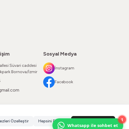
işim
Sosyal Medya
llesi Süvari caddesi
İnstagram
kpark Bornova/İzmir
5
Facebook
gmail.com
1
ezleri Özelleştir
Hepsini Reddet
Hepsini Kabul Et
Whatsapp ile sohbet et