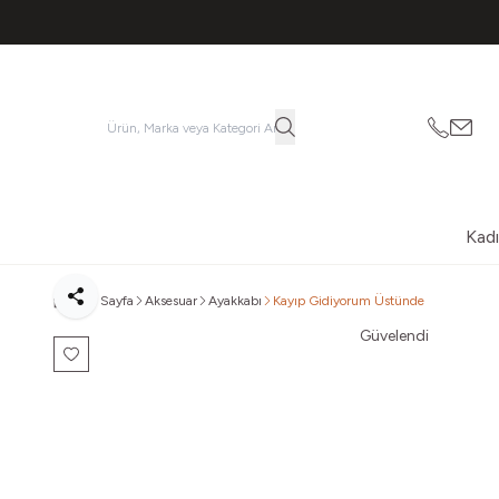
053621
vatk
Kad
Ana Sayfa
Aksesuar
Ayakkabı
Kayıp Gidiyorum Üstünde
Paylaş
Güvelendi
Favoriye Ekle