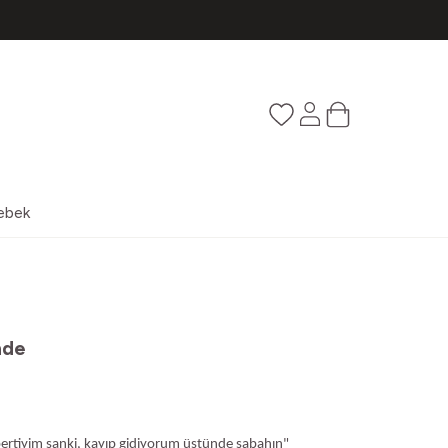
Favorilerim
Hesabım
Sepetim
ebek
nde
ertiyim sanki, kayıp gidiyorum üstünde sabahın"