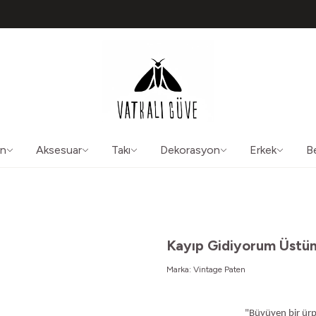
TÜM ÜRÜNLERDE ÜCRETSİZ KARGO
50565
aliguve@gmail.com
ın
Aksesuar
Takı
Dekorasyon
Erkek
B
Kayıp Gidiyorum Üstü
Marka:
Vintage Paten
"Büyüyen bir ürp