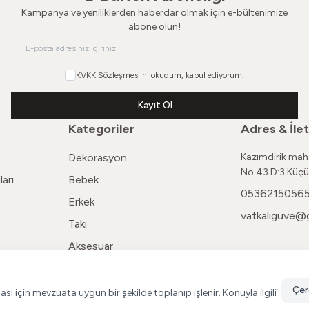
Kampanya ve yeniliklerden haberdar olmak için e-bültenimize
abone olun!
KVKK Sözleşmesi'ni
okudum, kabul ediyorum.
Kayıt Ol
Kategoriler
Adres & İlet
Dekorasyon
Kazımdirik maha
No:43 D:3 Küçü
arı
Bebek
0536215056
Erkek
vatkaliguve@
Takı
Aksesuar
Kadın
Çer
ması için mevzuata uygun bir şekilde toplanıp işlenir. Konuyla ilgili