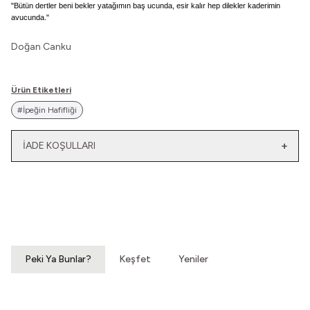
"Bütün dertler beni bekler yatağımın baş ucunda, esir kalır hep dilekler kaderimin
avucunda."
Doğan Canku
Ürün Etiketleri
#İpeğin Hafifliği
İADE KOŞULLARI
Yeni
Yatağımın Baş Ucunda
El Olmaktan Çıktılar
Vintage Gömlek
70'ler Dantel Eldiven
3.200,00
TL
860,00
TL
Peki Ya Bunlar?
Keşfet
Yeniler
İnce Şeyleri Anlamaya
Bir Şarap Şişesinde