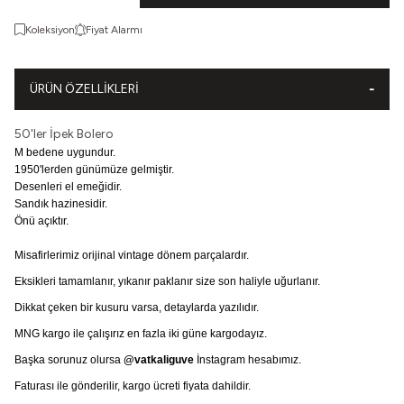
Koleksiyon
Fiyat Alarmı
ÜRÜN ÖZELLIKLERI
50'ler İpek Bolero
M bedene uygundur.
1950'lerden günümüze gelmiştir.
Desenleri el emeğidir.
Sandık hazinesidir.
Önü açıktır.
Misafirlerimiz orijinal vintage dönem parçalardır.
Eksikleri tamamlanır, yıkanır paklanır size son haliyle uğurlanır.
Dikkat çeken bir kusuru varsa, detaylarda yazılıdır.
MNG kargo ile çalışırız en fazla iki güne kargodayız.
Başka sorunuz olursa
@vatkaliguve
İnstagram hesabımız.
Faturası ile gönderilir, kargo ücreti fiyata dahildir.