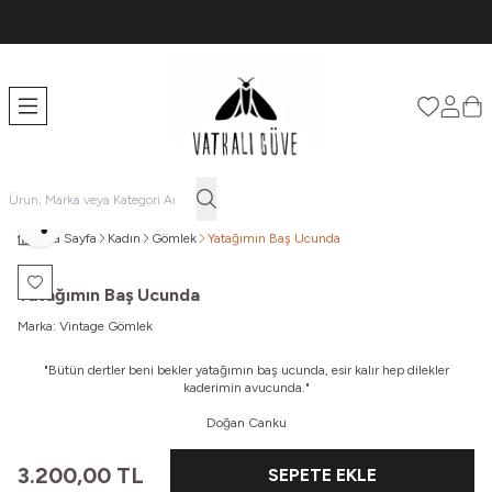
TÜM ÜRÜNLERDE ÜCRETSİZ KARGO
Favorileri
Hesabı
Sep
Paylaş
Ana Sayfa
Kadın
Gömlek
Yatağımın Baş Ucunda
Favoriye Ekle
Yatağımın Baş Ucunda
Marka:
Vintage Gömlek
"Bütün dertler beni bekler yatağımın baş ucunda, e
sir kalır hep dilekler
kaderimin avucunda."
Doğan Canku
3.200,00
TL
SEPETE EKLE