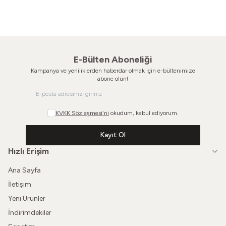
Vintage Gömlek
Vintage Gömlek
460,00
TL
440,00
TL
E-Bülten Aboneliği
Kampanya ve yeniliklerden haberdar olmak için e-bültenimize
abone olun!
KVKK Sözleşmesi'ni
okudum, kabul ediyorum.
Kayıt Ol
Hızlı Erişim
Ana Sayfa
İletişim
Yeni Ürünler
İndirimdekiler