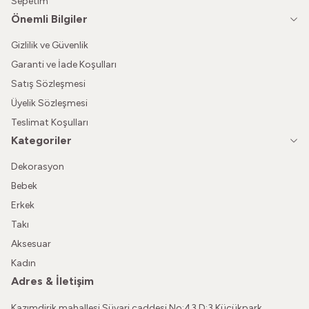
Sepetim
Önemli Bilgiler
Gizlilik ve Güvenlik
Garanti ve İade Koşulları
Satış Sözleşmesi
Üyelik Sözleşmesi
Teslimat Koşulları
Kategoriler
Dekorasyon
Bebek
Erkek
Takı
Aksesuar
Kadın
Adres & İletişim
Kazımdirik mahallesi Süvari caddesi No:43 D:3 Küçükpark