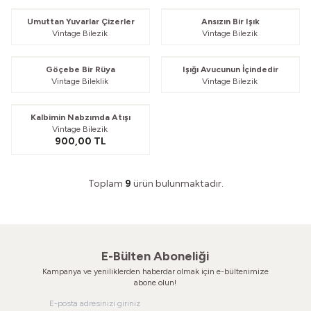
Güvelendi
Güvelendi
Umuttan Yuvarlar Çizerler
Ansızın Bir Işık
Vintage Bilezik
Vintage Bilezik
Güvelendi
Güvelendi
Göçebe Bir Rüya
Işığı Avucunun İçindedir
Vintage Bileklik
Vintage Bilezik
Güvelendi
Kalbimin Nabzımda Atışı
Vintage Bilezik
900,00
TL
Toplam
9
ürün bulunmaktadır.
E-Bülten Aboneliği
Kampanya ve yeniliklerden haberdar olmak için e-bültenimize
abone olun!