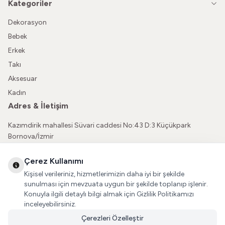
Kategoriler
Dekorasyon
Bebek
Erkek
Takı
Aksesuar
Kadın
Adres & İletişim
Kazımdirik mahallesi Süvari caddesi No:43 D:3 Küçükpark
Bornova/İzmir
05362150565
Çerez Kullanımı
vatkaliguve@gmail.com
Kişisel verileriniz, hizmetlerimizin daha iyi bir şekilde
Sosyal Medya
sunulması için mevzuata uygun bir şekilde toplanıp işlenir.
Konuyla ilgili detaylı bilgi almak için Gizlilik Politikamızı
İnstagram
inceleyebilirsiniz.
Çerezleri Özelleştir