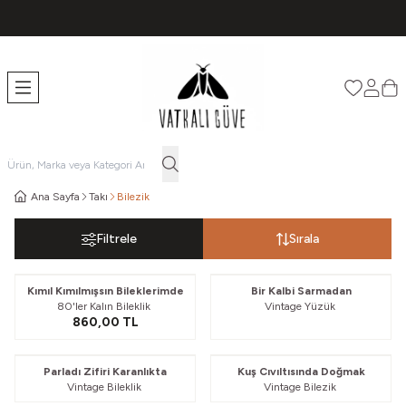
TÜM ÜRÜNLERDE ÜCRETSİZ KARGO
Favorileri
Hesabı
Sep
Ana Sayfa
Takı
Bilezik
Filtrele
Sırala
Güvelendi
Kımıl Kımılmışsın Bileklerimde
Bir Kalbi Sarmadan
80'ler Kalın Bileklik
Vintage Yüzük
860,00
TL
Güvelendi
Güvelendi
Parladı Zifiri Karanlıkta
Kuş Cıvıltısında Doğmak
Vintage Bileklik
Vintage Bilezik