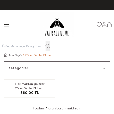
TÜM ÜRÜNLERDE ÜCRETSİZ KARGO
Favorileri
Hesabı
Sep
Ana Sayfa
70'ler Dantel Eldiven
Kategoriler
Yeni
El Olmaktan Çıktılar
70'ler Dantel Eldiven
860,00
TL
Toplam
1
ürün bulunmaktadır.