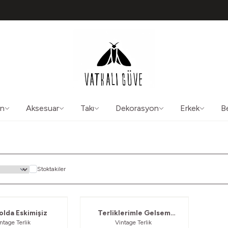
TÜM ÜRÜNLERDE ÜCRETSİZ KARGO
50565
aliguve@gmail.com
ın
Aksesuar
Takı
Dekorasyon
Erkek
B
Stoktakiler
olda Eskimişiz
Terliklerimle Gelsem
ntage Terlik
Vintage Terlik
Sana