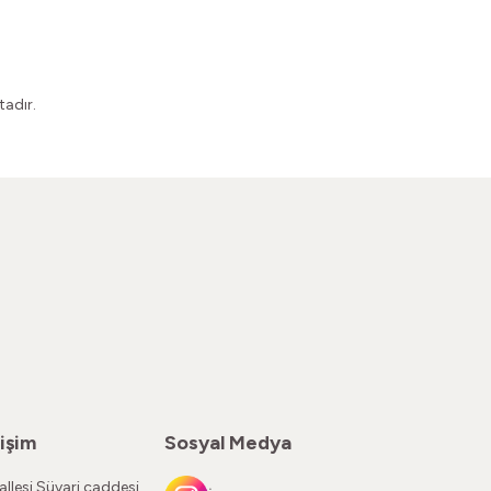
adır.
işim
Sosyal Medya
llesi Süvari caddesi