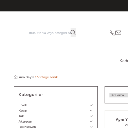
053621
vatk
Kad
Ana Sayfa
Vintage Terlik
Kategoriler
Erkek
Kadın
Takı
Aynı Y
Aksesuar
Vi
Dekorasyon