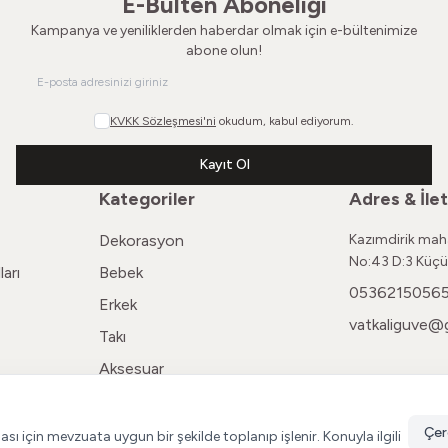
E-Bülten Aboneliği
Kampanya ve yeniliklerden haberdar olmak için e-bültenimize
abone olun!
KVKK Sözleşmesi'ni
okudum, kabul ediyorum.
Kayıt Ol
Kategoriler
Adres & İlet
Dekorasyon
Kazımdirik maha
No:43 D:3 Küçü
arı
Bebek
0536215056
Erkek
vatkaliguve@
Takı
Aksesuar
Kadın
Çer
ması için mevzuata uygun bir şekilde toplanıp işlenir. Konuyla ilgili