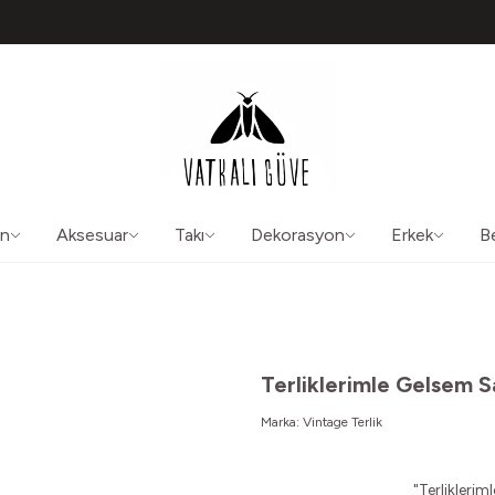
TÜM ÜRÜNLERDE ÜCRETSİZ KARGO
50565
aliguve@gmail.com
ın
Aksesuar
Takı
Dekorasyon
Erkek
B
Terliklerimle Gelsem 
Marka:
Vintage Terlik
"Terliklerim