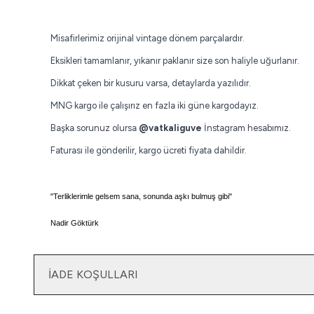
Misafirlerimiz orijinal vintage dönem parçalardır.
Eksikleri tamamlanır, yıkanır paklanır size son haliyle uğurlanır.
Dikkat çeken bir kusuru varsa, detaylarda yazılıdır.
MNG kargo ile çalışırız en fazla iki güne kargodayız.
Başka sorunuz olursa
@vatkaliguve
İnstagram hesabımız.
Faturası ile gönderilir, kargo ücreti fiyata dahildir.
"Terliklerimle gelsem sana, s
onunda aşkı bulmuş gibi"
Nadir Göktürk
İADE KOŞULLARI