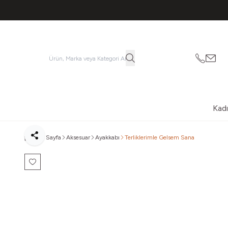
053621
vatk
Kad
Ana Sayfa
Aksesuar
Ayakkabı
Terliklerimle Gelsem Sana
Paylaş
Favoriye Ekle