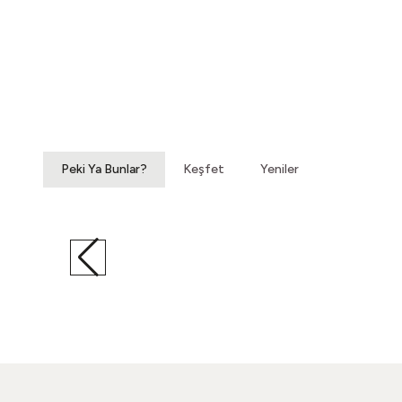
Yatağımın Baş Ucunda
Vintage Gömlek
3.200,00
TL
Peki Ya Bunlar?
Keşfet
Yeniler
Hatıralardan Bir Yokuş
Vintage Ayakkabı
860,00
TL