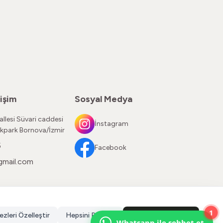
işim
Sosyal Medya
llesi Süvari caddesi
İnstagram
kpark Bornova/İzmir
5
Facebook
gmail.com
1
ezleri Özelleştir
Hepsini Reddet
Hepsini Kabul Et
Whatsapp ile sohbet et