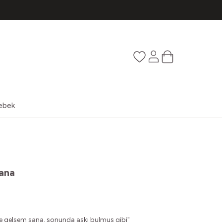
Favorilerim
Hesabım
Sepetim
ebek
Sana
le gelsem sana, s
onunda aşkı bulmuş gibi"