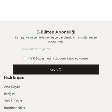
Vintage Ayakkabı
Vintage Ayakkabı
860,00
TL
660,00
TL
E-Bülten Aboneliği
Kampanya ve yeniliklerden haberdar olmak için e-bültenimize
abone olun!
KVKK Sözleşmesi'ni
okudum, kabul ediyorum.
Kayıt Ol
Hızlı Erişim
Ana Sayfa
İletişim
Yeni Ürünler
İndirimdekiler