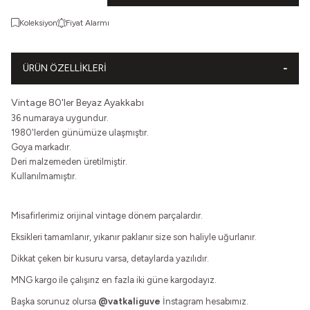
Koleksiyon
Fiyat Alarmı
ÜRÜN ÖZELLIKLERI
Vintage 80'ler Beyaz Ayakkabı
36 numaraya uygundur.
1980'lerden günümüze ulaşmıştır.
Goya markadır.
Deri malzemeden üretilmiştir.
Kullanılmamıştır.
Misafirlerimiz orijinal vintage dönem parçalardır.
Eksikleri tamamlanır, yıkanır paklanır size son haliyle uğurlanır.
Dikkat çeken bir kusuru varsa, detaylarda yazılıdır.
MNG kargo ile çalışırız en fazla iki güne kargodayız.
Başka sorunuz olursa
@vatkaliguve
İnstagram hesabımız.