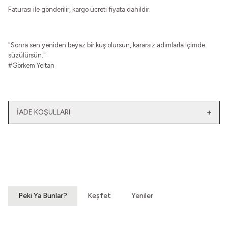
Faturası ile gönderilir, kargo ücreti fiyata dahildir.
"Sonra sen yeniden b
eyaz bir kuş olursun, k
ararsız adımlarla i
çimde
süzülürsün."
#Görkem Yeltan
İADE KOŞULLARI
Yeni
Yatağımın Baş Ucunda
El Olmaktan Çıktılar
Vintage Gömlek
70'ler Dantel Eldiven
3.200,00
TL
860,00
TL
Peki Ya Bunlar?
Keşfet
Yeniler
Hatıralardan Bir Yokuş
Susar Derinden Ev