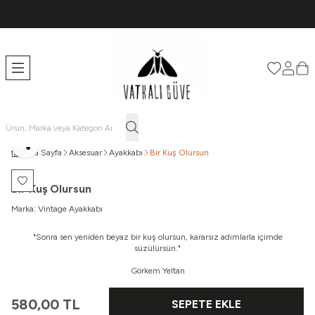
TÜM ÜRÜNLERDE ÜCRETSİZ KARGO
Favorileri
Hesabı
Sep
Paylaş
Ana Sayfa
Aksesuar
Ayakkabı
Bir Kuş Olursun
Favoriye Ekle
Bir Kuş Olursun
Marka:
Vintage Ayakkabı
"Sonra sen yeniden b
eyaz bir kuş olursun, k
ararsız adımlarla i
çimde
süzülürsün."
Görkem Yeltan
580,00
TL
SEPETE EKLE