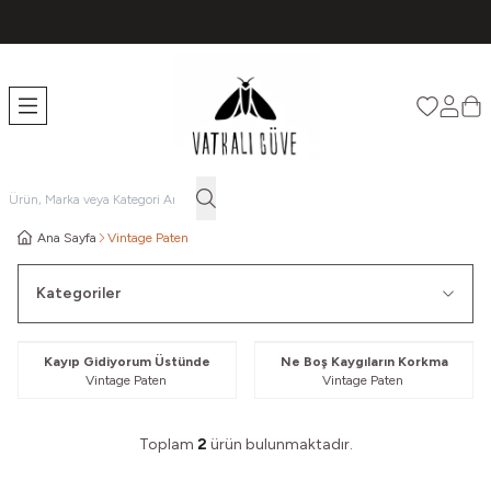
TÜM ÜRÜNLERDE ÜCRETSİZ KARGO
Favorileri
Hesabı
Sep
Ana Sayfa
Vintage Paten
Kategoriler
Güvelendi
Güvelendi
Kayıp Gidiyorum Üstünde
Ne Boş Kaygıların Korkma
Vintage Paten
Vintage Paten
Toplam
2
ürün bulunmaktadır.