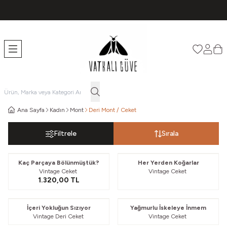
TÜM ÜRÜNLERDE ÜCRETSİZ KARGO
Favorileri
Hesabı
Sep
Ana Sayfa
Kadın
Mont
Deri Mont / Ceket
Filtrele
Sırala
Güvelendi
Kaç Parçaya Bölünmüştük?
Her Yerden Koğarlar
Vintage Ceket
Vintage Ceket
1.320,00
TL
Güvelendi
Güvelendi
İçeri Yokluğun Sızıyor
Yağmurlu İskeleye İnmem
Vintage Deri Ceket
Vintage Ceket