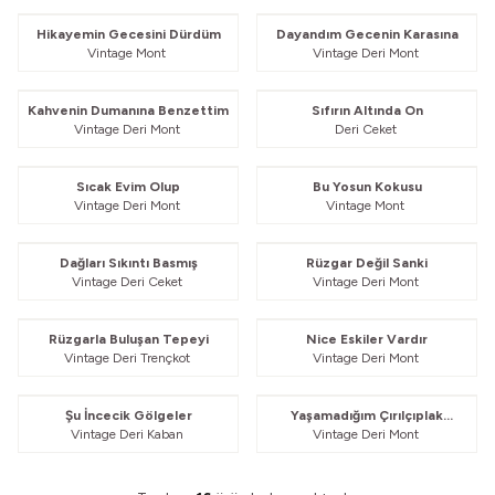
Güvelendi
Güvelendi
Hikayemin Gecesini Dürdüm
Dayandım Gecenin Karasına
Vintage Mont
Vintage Deri Mont
Güvelendi
Güvelendi
Kahvenin Dumanına Benzettim
Sıfırın Altında On
Vintage Deri Mont
Deri Ceket
Güvelendi
Güvelendi
Sıcak Evim Olup
Bu Yosun Kokusu
Vintage Deri Mont
Vintage Mont
Güvelendi
Güvelendi
Dağları Sıkıntı Basmış
Rüzgar Değil Sanki
Vintage Deri Ceket
Vintage Deri Mont
Güvelendi
Güvelendi
Rüzgarla Buluşan Tepeyi
Nice Eskiler Vardır
Vintage Deri Trençkot
Vintage Deri Mont
Güvelendi
Güvelendi
Şu İncecik Gölgeler
Yaşamadığım Çırılçıplak
Vintage Deri Kaban
Vintage Deri Mont
Duygularım