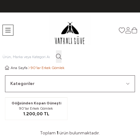
TÜM ÜRÜNLERDE ÜCRETSİZ KARGO
Favorileri
Hesabı
Sep
Ana Sayfa
90'lar Erkek Gömlek
Kategoriler
Göğsünden Kopan Güneşti
90'lar Erkek Gömlek
1.200,00
TL
Toplam
1
ürün bulunmaktadır.