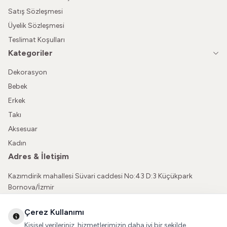
Satış Sözleşmesi
Üyelik Sözleşmesi
Teslimat Koşulları
Kategoriler
Dekorasyon
Bebek
Erkek
Takı
Aksesuar
Kadın
Adres & İletişim
Kazımdirik mahallesi Süvari caddesi No:43 D:3 Küçükpark
Bornova/İzmir
05362150565
Çerez Kullanımı
vatkaliguve@gmail.com
Kişisel verileriniz, hizmetlerimizin daha iyi bir şekilde