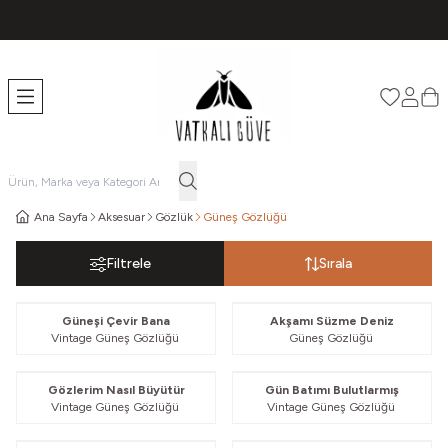
TÜM ÜRÜNLERDE ÜCRETSİZ KARGO
Favorileri
Hesabı
Sep
Ana Sayfa
Aksesuar
Gözlük
Güneş Gözlüğü
Filtrele
Sırala
Güvelendi
Güvelendi
Güneşi Çevir Bana
Akşamı Süzme Deniz
Vintage Güneş Gözlüğü
Güneş Gözlüğü
Güvelendi
Güvelendi
Gözlerim Nasıl Büyütür
Gün Batımı Bulutlarmış
Vintage Güneş Gözlüğü
Vintage Güneş Gözlüğü
Güvelendi
Güvelendi