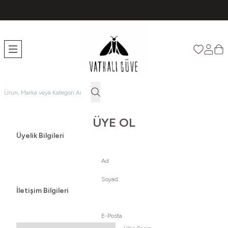
TÜM ÜRÜNLERDE ÜCRETSİZ KARGO
Favorileri
Hesabı
Sep
ÜYE OL
Üyelik Bilgileri
Ad
Soyad
İletişim Bilgileri
E-Posta