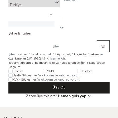
Ülke Seçin
İl
İlçe
Şifre Bilgileri
Şifre
Şifreniz
en az 8 karakter
olmalı.
1 büyük harf, 1 küçük harf, rakam
ve
özel karakter (.#?!@$%^&*-)
içermelidir.
İletişim izinlerinizi belirleyin, size yalnızca tercih ettiğiniz kanallardan
ulaşalım.
E-posta
SMS
Telefon
Üyelik Sözleşmesi
'ni okudum ve kabul ediyorum.
KVKK Sözleşmesi
'ni okudum ve kabul ediyorum.
ÜYE OL
Zaten üye misiniz?
Hemen giriş yapın