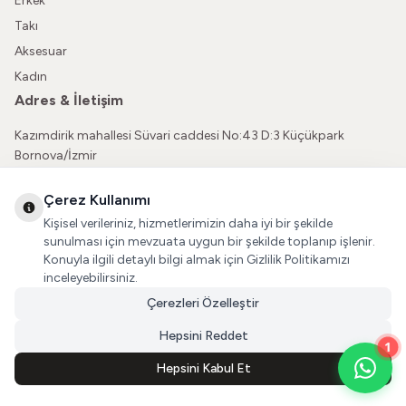
Erkek
Takı
Aksesuar
Kadın
Adres & İletişim
Kazımdirik mahallesi Süvari caddesi No:43 D:3 Küçükpark
Bornova/İzmir
05362150565
Çerez Kullanımı
vatkaliguve@gmail.com
Kişisel verileriniz, hizmetlerimizin daha iyi bir şekilde
Sosyal Medya
sunulması için mevzuata uygun bir şekilde toplanıp işlenir.
Konuyla ilgili detaylı bilgi almak için Gizlilik Politikamızı
İnstagram
inceleyebilirsiniz.
Çerezleri Özelleştir
Facebook
Hepsini Reddet
1
Hepsini Kabul Et