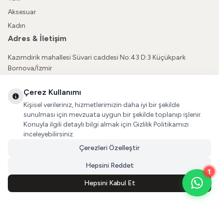
Aksesuar
Kadın
Adres & İletişim
Kazımdirik mahallesi Süvari caddesi No:43 D:3 Küçükpark
Bornova/İzmir
05362150565
Çerez Kullanımı
vatkaliguve@gmail.com
Kişisel verileriniz, hizmetlerimizin daha iyi bir şekilde
Sosyal Medya
sunulması için mevzuata uygun bir şekilde toplanıp işlenir.
Konuyla ilgili detaylı bilgi almak için Gizlilik Politikamızı
İnstagram
inceleyebilirsiniz.
Çerezleri Özelleştir
Facebook
Hepsini Reddet
1
Hepsini Kabul Et