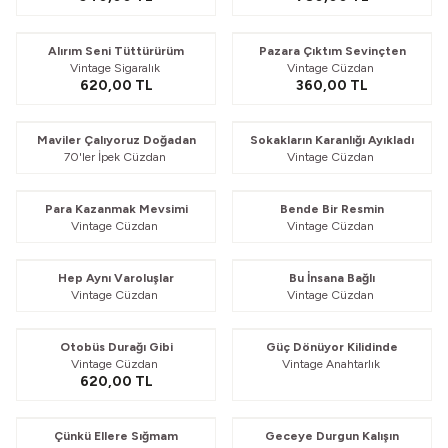
Alırım Seni Tüttürürüm
Pazara Çıktım Sevinçten
Vintage Sigaralık
Vintage Cüzdan
620,00
TL
360,00
TL
Güvelendi
Güvelendi
Maviler Çalıyoruz Doğadan
Sokakların Karanlığı Ayıkladı
70'ler İpek Cüzdan
Vintage Cüzdan
Güvelendi
Güvelendi
Para Kazanmak Mevsimi
Bende Bir Resmin
Vintage Cüzdan
Vintage Cüzdan
Güvelendi
Güvelendi
Hep Aynı Varoluşlar
Bu İnsana Bağlı
Vintage Cüzdan
Vintage Cüzdan
Güvelendi
Güvelendi
Otobüs Durağı Gibi
Güç Dönüyor Kilidinde
Vintage Cüzdan
Vintage Anahtarlık
620,00
TL
Güvelendi
Güvelendi
Çünkü Ellere Sığmam
Geceye Durgun Kalışın