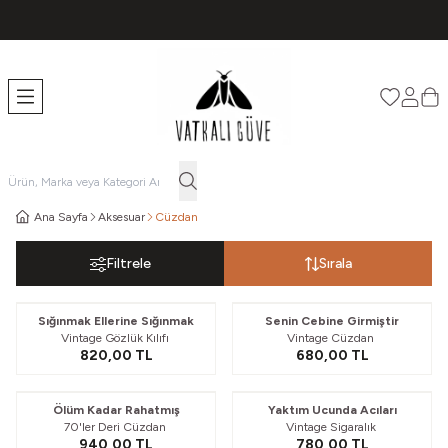
TÜM ÜRÜNLERDE ÜCRETSİZ KARGO
Favorileri
Hesabı
Sep
Ana Sayfa
Aksesuar
Cüzdan
Filtrele
Sırala
Sığınmak Ellerine Sığınmak
Senin Cebine Girmiştir
Vintage Gözlük Kılıfı
Vintage Cüzdan
820,00
TL
680,00
TL
Ölüm Kadar Rahatmış
Yaktım Ucunda Acıları
70'ler Deri Cüzdan
Vintage Sigaralık
940,00
TL
780,00
TL