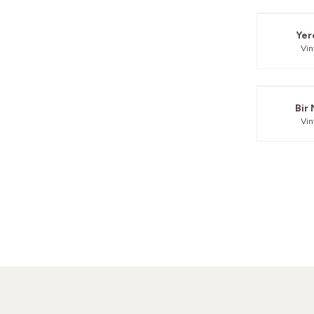
Yer
Vi
Bir
Vi