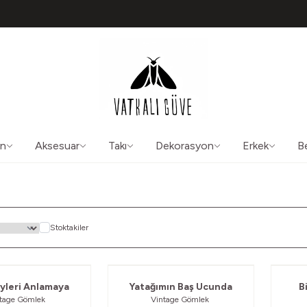
TÜM ÜRÜNLERDE ÜCRETSİZ KARGO
50565
aliguve@gmail.com
ın
Aksesuar
Takı
Dekorasyon
Erkek
B
Stoktakiler
yleri Anlamaya
Yatağımın Baş Ucunda
B
ntage Gömlek
Vintage Gömlek