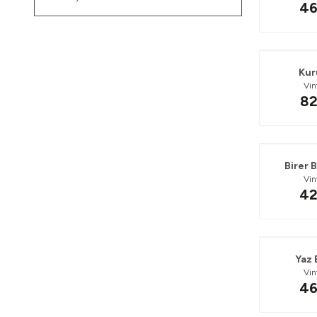
46
Kur
Vi
Ç
82
Birer B
Vi
42
Yaz 
Vi
46