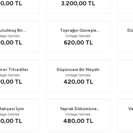
0,00
TL
3.200,00
TL
utulmuş Bir
Toprağın Güneşle
Dü
ntage Gömlek
Vintage Gömlek
içektiniz
Konuşması
0,00
TL
620,00
TL
irer Titrediler
Düşüncem Bir Neydir
ntage Gömlek
Vintage Gömlek
0,00
TL
420,00
TL
Bahçesi İçim
Yaprak Dökümüne
Va
ntage Gömlek
Vintage Gömlek
Rastlamak
0,00
TL
480,00
TL