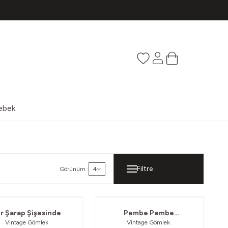
Favorilerim
Hesabım
Sepetim
ebek
Filtre
Görünüm :
4
ir Şarap Şişesinde
Pembe Pembe
Vintage Gömlek
Vintage Gömlek
Azarlanırım