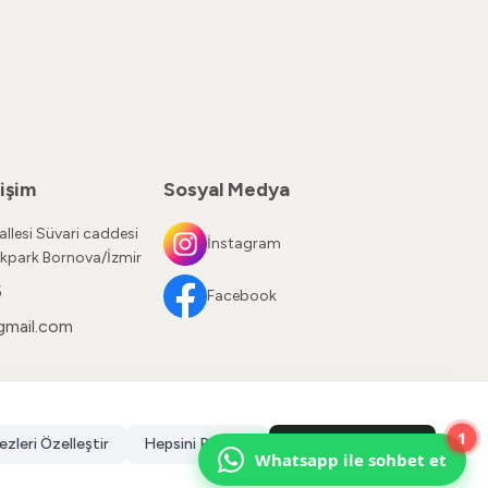
işim
Sosyal Medya
llesi Süvari caddesi
İnstagram
kpark Bornova/İzmir
5
Facebook
gmail.com
1
ezleri Özelleştir
Hepsini Reddet
Hepsini Kabul Et
Whatsapp ile sohbet et