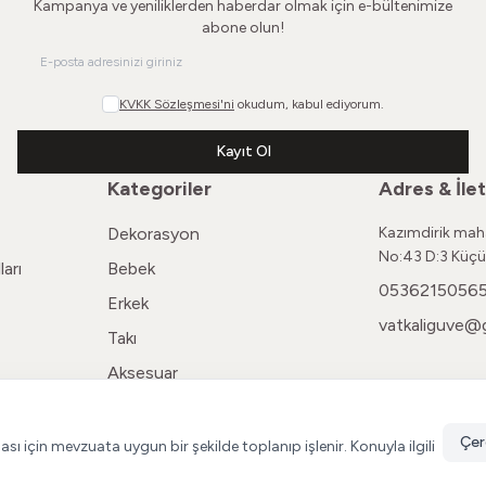
Kampanya ve yeniliklerden haberdar olmak için e-bültenimize
abone olun!
KVKK Sözleşmesi'ni
okudum, kabul ediyorum.
Kayıt Ol
Kategoriler
Adres & İlet
Dekorasyon
Kazımdirik maha
No:43 D:3 Küçü
arı
Bebek
0536215056
Erkek
vatkaliguve@
Takı
Aksesuar
Kadın
Çer
ması için mevzuata uygun bir şekilde toplanıp işlenir. Konuyla ilgili