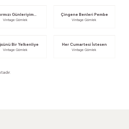
Güvelendi
Güvelendi
ırmızı Günleriyim
Çingene Benleri Pembe
Vintage Gömlek
Vintage Gömlek
Takvimlerin
Güvelendi
Güvelendi
sünü Bir Yelkenliye
Her Cumartesi İstesen
Vintage Gömlek
Vintage Gömlek
tadır.