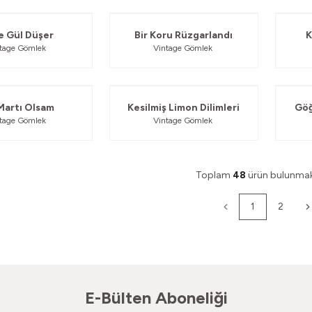
Güvelendi
Güvelendi
e Gül Düşer
Bir Koru Rüzgarlandı
K
ntage Gömlek
Vintage Gömlek
Güvelendi
Güvelendi
 Martı Olsam
Kesilmiş Limon Dilimleri
Göğ
ntage Gömlek
Vintage Gömlek
Toplam
48
ürün bulunmak
1
2
E-Bülten Aboneliği