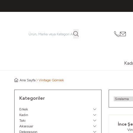
053621
vatk
Kad
Ana Sayfa
Vintage Gömlek
Kategoriler
Erkek
Kadın
Takı
İnce Şe
Aksesuar
Vi
Dekorasyon