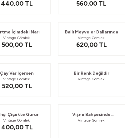
440,00
TL
560,00
TL
rtme İçimdeki Narı
Ballı Meyveler Dallarında
Vintage Gömlek
Vintage Gömlek
500,00
TL
620,00
TL
Güvelendi
Çay Var İçersen
Bir Renk Değildir
Vintage Gömlek
Vintage Gömlek
520,00
TL
Güvelendi
hşi Çiçekte Gurur
Vişne Bahçesinde
Vintage Gömlek
Vintage Gömlek
Yüzünün
400,00
TL