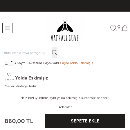
TÜM ÜRÜNLERDE ÜCRETSİZ KARGO
Favorileri
Hesabı
Sep
Paylaş
Ana Sayfa
Aksesuar
Ayakkabı
Aynı Yolda Eskimişiz
Favoriye Ekle
Aynı Yolda Eskimişiz
Marka:
Vintage Terlik
"Biz bizi iyi biliriz, aynı yolda eskimişiz suretimiz benzer."
Adamlar
860,00
TL
SEPETE EKLE