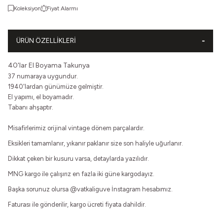
Koleksiyon
Fiyat Alarmı
ÜRÜN ÖZELLIKLERI
40'lar El Boyama Takunya
37 numaraya uygundur.
1940'lardan günümüze gelmiştir.
El yapımı, el boyamadır.
Tabanı ahşaptır.
Misafirlerimiz orijinal vintage dönem parçalardır.
Eksikleri tamamlanır, yıkanır paklanır size son haliyle uğurlanır.
Dikkat çeken bir kusuru varsa, detaylarda yazılıdır.
MNG kargo ile çalışırız en fazla iki güne kargodayız.
Başka sorunuz olursa
@vatkaliguve
İnstagram hesabımız.
Faturası ile gönderilir, kargo ücreti fiyata dahildir.