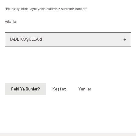
"Biz bizi iyi biliriz, aynı yolda eskimişiz suretimiz benzer."
Adamlar
İADE KOŞULLARI
Yeni
Yatağımın Baş Ucunda
El Olmaktan Çıktılar
Vintage Gömlek
70'ler Dantel Eldiven
3.200,00
TL
860,00
TL
Peki Ya Bunlar?
Keşfet
Yeniler
Hatıralardan Bir Yokuş
Susar Derinden Ev
Vintage Ayakkabı
Vintage Ayakkabı
860,00
TL
660,00
TL