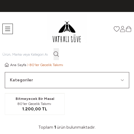
TÜM ÜRÜNLERDE ÜCRETSİZ KARGO
Favorileri
Hesabı
Sep
Ana Sayfa
80'ler Gecelik Takımı
Kategoriler
Yeni
Bitmeyecek Bir Masal
80'ler Gecelik Takımı
1.200,00
TL
Toplam
1
ürün bulunmaktadır.