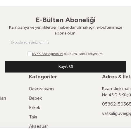
E-Bülten Aboneliği
Kampanya ve yeniliklerden haberdar olmak için e-bültenimize
abone olun!
KVKK Sözleşmesi'ni
okudum, kabul ediyorum.
Kayıt Ol
Kategoriler
Adres & İlet
Dekorasyon
Kazımdirik maha
No:43 D:3 Küçü
arı
Bebek
0536215056
Erkek
vatkaliguve@
Takı
Aksesuar