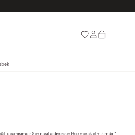
Favorilerim
Hesabım
Sepetim
ebek
eğil, geçmişimdir Sen nasıl gidiyorsun Hep merak etmişimdir."