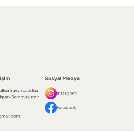
işim
Sosyal Medya
llesi Süvari caddesi
İnstagram
kpark Bornova/İzmir
5
Facebook
gmail.com