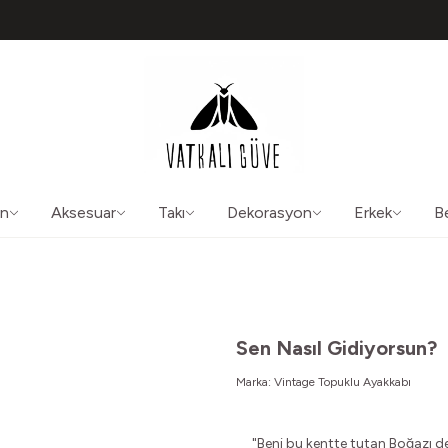
TÜM ÜRÜNLERDE ÜCRETSİZ KARGO
50565
aliguve@gmail.com
ın
Aksesuar
Takı
Dekorasyon
Erkek
B
Sen Nasıl Gidiyorsun?
Marka:
Vintage Topuklu Ayakkabı
"
Beni bu kentte tutan Boğazı d