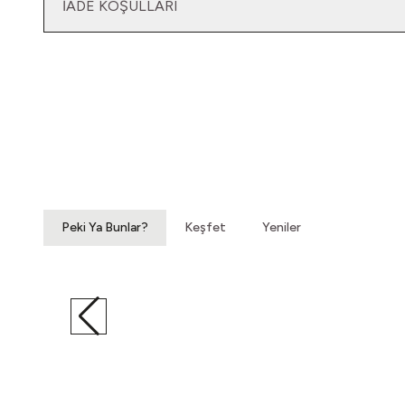
İADE KOŞULLARI
Yatağımın Baş Ucunda
Vintage Gömlek
3.200,00
TL
Peki Ya Bunlar?
Keşfet
Yeniler
Hatıralardan Bir Yokuş
Vintage Ayakkabı
860,00
TL