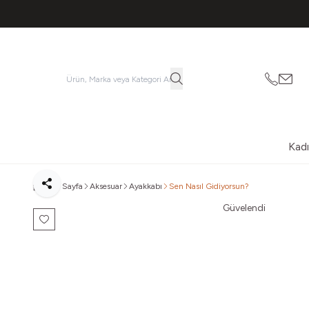
053621
vatk
Kad
Ana Sayfa
Aksesuar
Ayakkabı
Sen Nasıl Gidiyorsun?
Paylaş
Güvelendi
Favoriye Ekle