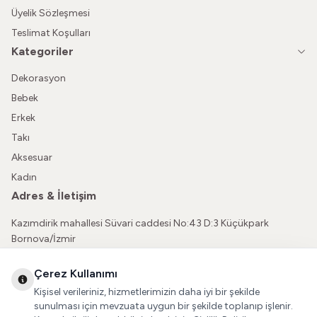
Üyelik Sözleşmesi
Teslimat Koşulları
Kategoriler
Dekorasyon
Bebek
Erkek
Takı
Aksesuar
Kadın
Adres & İletişim
Kazımdirik mahallesi Süvari caddesi No:43 D:3 Küçükpark
Bornova/İzmir
05362150565
Çerez Kullanımı
vatkaliguve@gmail.com
Kişisel verileriniz, hizmetlerimizin daha iyi bir şekilde
Sosyal Medya
sunulması için mevzuata uygun bir şekilde toplanıp işlenir.