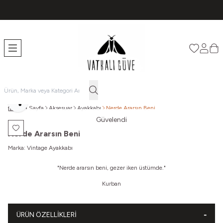
TÜM ÜRÜNLERDE ÜCRETSİZ KARGO
Favorileri
Hesabı
Sep
Paylaş
Ana Sayfa
Aksesuar
Ayakkabı
Nerde Ararsın Beni
Güvelendi
Favoriye Ekle
Nerde Ararsın Beni
Marka:
Vintage Ayakkabı
"Nerde ararsın beni, gezer iken üstümde."
Kurban
ÜRÜN ÖZELLIKLERI