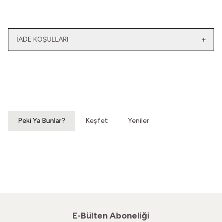
İADE KOŞULLARI
Yeni
Yatağımın Baş Ucunda
El Olmaktan Çıktılar
Vintage Gömlek
70'ler Dantel Eldiven
3.200,00
TL
860,00
TL
Peki Ya Bunlar?
Keşfet
Yeniler
Hatıralardan Bir Yokuş
Susar Derinden Ev
Vintage Ayakkabı
Vintage Ayakkabı
860,00
TL
660,00
TL
E-Bülten Aboneliği