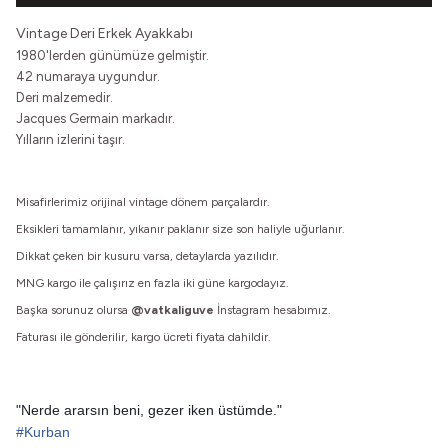
Vintage Deri Erkek Ayakkabı
1980'lerden günümüze gelmiştir.
42 numaraya uygundur.
Deri malzemedir.
Jacques Germain markadır.
Yılların izlerini taşır.
Misafirlerimiz orijinal vintage dönem parçalardır.
Eksikleri tamamlanır, yıkanır paklanır size son haliyle uğurlanır.
Dikkat çeken bir kusuru varsa, detaylarda yazılıdır.
MNG kargo ile çalışırız en fazla iki güne kargodayız.
Başka sorunuz olursa
@vatkaliguve
İnstagram hesabımız.
Faturası ile gönderilir, kargo ücreti fiyata dahildir.
"Nerde ararsın beni, gezer iken üstümde."
#Kurban