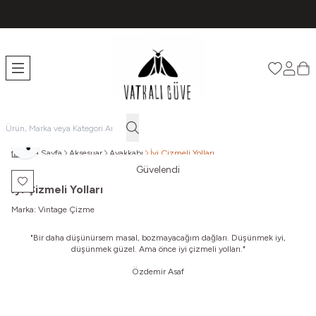
TÜM ÜRÜNLERDE ÜCRETSİZ KARGO
Favorileri
Hesabı
Sep
Paylaş
Ana Sayfa
Aksesuar
Ayakkabı
İyi Çizmeli Yolları
Güvelendi
Favoriye Ekle
İyi Çizmeli Yolları
Marka:
Vintage Çizme
"Bir daha düşünürsem masal, b
ozmayacağım dağları.
Düşünmek iyi,
düşünmek güzel.
Ama önce iyi çizmeli yolları."
Özdemir Asaf