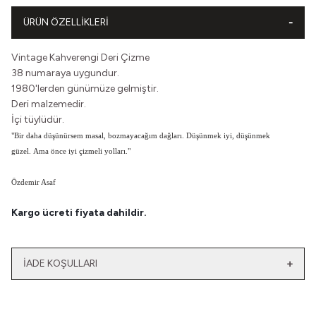
ÜRÜN ÖZELLIKLERI
Vintage Kahverengi Deri Çizme
38 numaraya uygundur.
1980'lerden günümüze gelmiştir.
Deri malzemedir.
İçi tüylüdür.
"Bir daha düşünürsem masal, b
ozmayacağım dağları.
Düşünmek iyi, düşünmek
güzel.
Ama önce iyi çizmeli yolları."
Özdemir Asaf
Kargo ücreti fiyata dahildir.
İADE KOŞULLARI
Yeni
Yatağımın Baş Ucunda
El Olmaktan Çıktılar