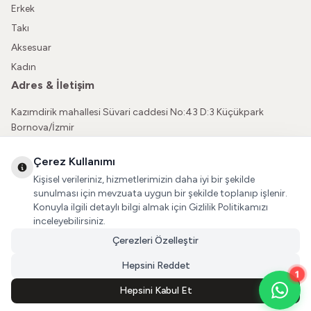
Erkek
Takı
Aksesuar
Kadın
Adres & İletişim
Kazımdirik mahallesi Süvari caddesi No:43 D:3 Küçükpark
Bornova/İzmir
05362150565
Çerez Kullanımı
vatkaliguve@gmail.com
Kişisel verileriniz, hizmetlerimizin daha iyi bir şekilde
Sosyal Medya
sunulması için mevzuata uygun bir şekilde toplanıp işlenir.
Konuyla ilgili detaylı bilgi almak için Gizlilik Politikamızı
İnstagram
inceleyebilirsiniz.
Çerezleri Özelleştir
Facebook
Hepsini Reddet
1
Hepsini Kabul Et