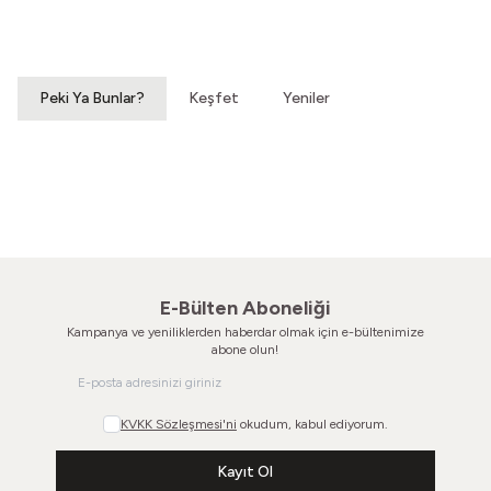
Vintage Gömlek
70'ler Dantel Eldiven
3.200,00
TL
860,00
TL
Peki Ya Bunlar?
Keşfet
Yeniler
Hatıralardan Bir Yokuş
Susar Derinden Ev
Vintage Ayakkabı
Vintage Ayakkabı
860,00
TL
660,00
TL
E-Bülten Aboneliği
Kampanya ve yeniliklerden haberdar olmak için e-bültenimize
abone olun!
KVKK Sözleşmesi'ni
okudum, kabul ediyorum.
Kayıt Ol