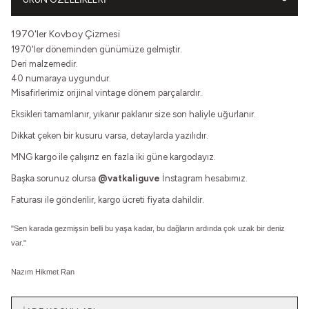
1970'ler Kovboy Çizmesi
1970'ler döneminden günümüze gelmiştir.
Deri malzemedir.
40 numaraya uygundur.
Misafirlerimiz orijinal vintage dönem parçalardır.
Eksikleri tamamlanır, yıkanır paklanır size son haliyle uğurlanır.
Dikkat çeken bir kusuru varsa, detaylarda yazılıdır.
MNG kargo ile çalışırız en fazla iki güne kargodayız.
Başka sorunuz olursa
@vatkaliguve
İnstagram hesabımız.
Faturası ile gönderilir, kargo ücreti fiyata dahildir.
"
Sen karada gezmişsin belli bu yaşa kadar, bu dağların ardında çok uzak bir deniz
var."
Nazım Hikmet Ran