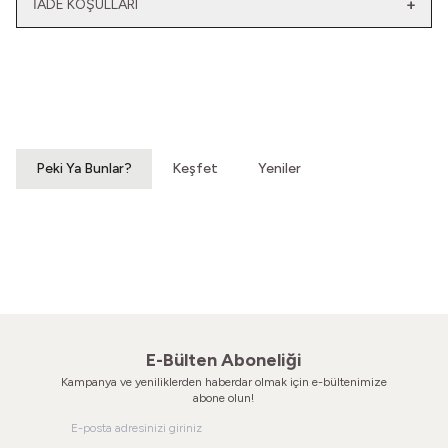
İADE KOŞULLARI
Yeni
Yatağımın Baş Ucunda
El Olmaktan Çıktılar
Vintage Gömlek
70'ler Dantel Eldiven
3.200,00
TL
860,00
TL
Peki Ya Bunlar?
Keşfet
Yeniler
Hatıralardan Bir Yokuş
Susar Derinden Ev
Vintage Ayakkabı
Vintage Ayakkabı
860,00
TL
660,00
TL
E-Bülten Aboneliği
Kampanya ve yeniliklerden haberdar olmak için e-bültenimize
abone olun!