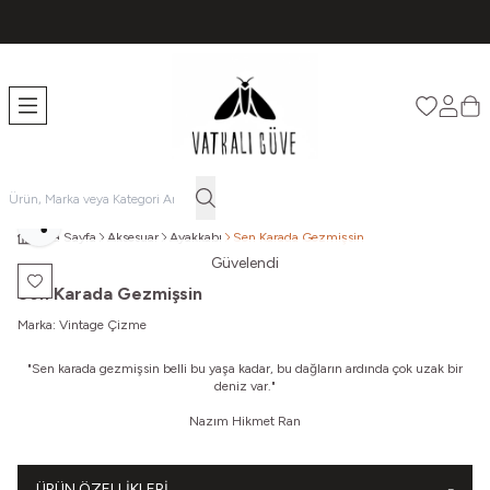
TÜM ÜRÜNLERDE ÜCRETSİZ KARGO
Favorileri
Hesabı
Sep
Paylaş
Ana Sayfa
Aksesuar
Ayakkabı
Sen Karada Gezmişsin
Güvelendi
Favoriye Ekle
Sen Karada Gezmişsin
Marka:
Vintage Çizme
"
Sen karada gezmişsin belli bu yaşa kadar, bu dağların ardında çok uzak bir
deniz var."
Nazım Hikmet Ran
ÜRÜN ÖZELLIKLERI