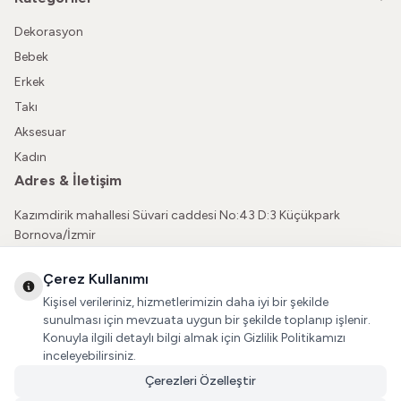
Dekorasyon
Bebek
Erkek
Takı
Aksesuar
Kadın
Adres & İletişim
Kazımdirik mahallesi Süvari caddesi No:43 D:3 Küçükpark
Bornova/İzmir
05362150565
Çerez Kullanımı
vatkaliguve@gmail.com
Kişisel verileriniz, hizmetlerimizin daha iyi bir şekilde
Sosyal Medya
sunulması için mevzuata uygun bir şekilde toplanıp işlenir.
Konuyla ilgili detaylı bilgi almak için Gizlilik Politikamızı
İnstagram
inceleyebilirsiniz.
Çerezleri Özelleştir
Facebook