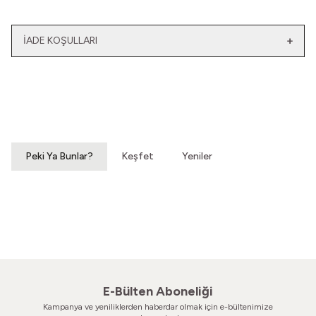
İADE KOŞULLARI
Yeni
Yatağımın Baş Ucunda
El Olmaktan Çıktılar
Vintage Gömlek
70'ler Dantel Eldiven
3.200,00
TL
860,00
TL
Peki Ya Bunlar?
Keşfet
Yeniler
Hatıralardan Bir Yokuş
Susar Derinden Ev
Vintage Ayakkabı
Vintage Ayakkabı
860,00
TL
660,00
TL
E-Bülten Aboneliği
Kampanya ve yeniliklerden haberdar olmak için e-bültenimize