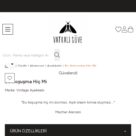
TÜM ÜRÜNLERDE ÜCRETSİZ KARGO
Favorileri
Hesabı
Sep
Paylaş
Ana Sayfa
Aksesuar
Ayakkabı
Bu Koşuşma Hiç Mi
Güvelendi
Favoriye Ekle
Bu Koşuşma Hiç Mi
Marka:
Vintage Ayakkabı
"Bu koşuşma hiç mi durmaz. Aşık olsam kimse duymaz..."
Mazhar Alanson
ÜRÜN ÖZELLIKLERI