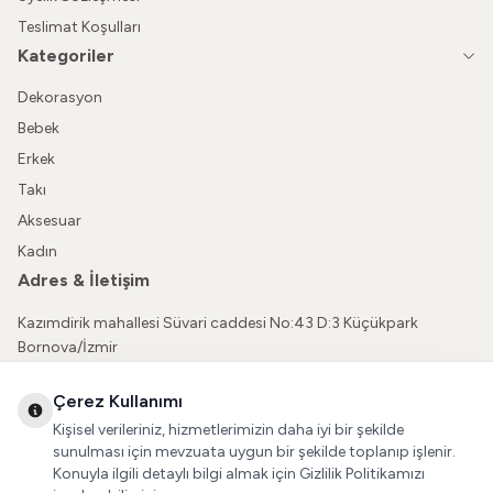
Teslimat Koşulları
Kategoriler
Dekorasyon
Bebek
Erkek
Takı
Aksesuar
Kadın
Adres & İletişim
Kazımdirik mahallesi Süvari caddesi No:43 D:3 Küçükpark
Bornova/İzmir
05362150565
Çerez Kullanımı
vatkaliguve@gmail.com
Kişisel verileriniz, hizmetlerimizin daha iyi bir şekilde
Sosyal Medya
sunulması için mevzuata uygun bir şekilde toplanıp işlenir.
Konuyla ilgili detaylı bilgi almak için Gizlilik Politikamızı
İnstagram