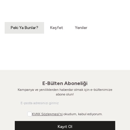
Vintage Gömlek
70'ler Dantel Eldiven
3.200,00
TL
860,00
TL
Peki Ya Bunlar?
Keşfet
Yeniler
Kurşuni Renkleri Süremezsin
Gendeki Özgür Ruh
80'ler İpek Kravat
70'ler Geniş Kravat
480,00
TL
520,00
TL
E-Bülten Aboneliği
Kampanya ve yeniliklerden haberdar olmak için e-bültenimize
abone olun!
KVKK Sözleşmesi'ni
okudum, kabul ediyorum.
Kayıt Ol