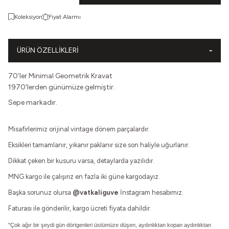
Koleksiyon
Fiyat Alarmı
ÜRÜN ÖZELLIKLERI
70’ler Minimal Geometrik Kravat
1970'lerden günümüze gelmiştir.
Sepe markadır.
Misafirlerimiz orijinal vintage dönem parçalardır.
Eksikleri tamamlanır, yıkanır paklanır size son haliyle uğurlanır.
Dikkat çeken bir kusuru varsa, detaylarda yazılıdır.
MNG kargo ile çalışırız en fazla iki güne kargodayız.
Başka sorunuz olursa
@vatkaliguve
İnstagram hesabımız.
Faturası ile gönderilir, kargo ücreti fiyata dahildir.
"Çok ağır bir şeydi gün dörtgenleri üstümüze düşen,
aydınlıktan kopan aydınlıktan