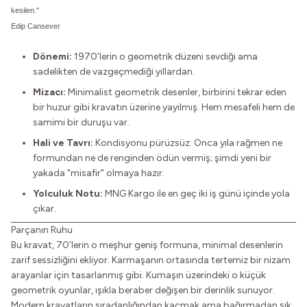
kesilen."
Edip Cansever
Dönemi:
1970’lerin o geometrik düzeni sevdiği ama
sadelikten de vazgeçmediği yıllardan.
Mizacı:
Minimalist geometrik desenler, birbirini tekrar eden
bir huzur gibi kravatın üzerine yayılmış. Hem mesafeli hem de
samimi bir duruşu var.
Hali ve Tavrı:
Kondisyonu pürüzsüz. Onca yıla rağmen ne
formundan ne de renginden ödün vermiş; şimdi yeni bir
yakada "misafir" olmaya hazır.
Yolculuk Notu:
MNG Kargo ile en geç iki iş günü içinde yola
çıkar.
Parçanın Ruhu
Bu kravat, 70’lerin o meşhur geniş formuna, minimal desenlerin
zarif sessizliğini ekliyor. Karmaşanın ortasında tertemiz bir nizam
arayanlar için tasarlanmış gibi. Kumaşın üzerindeki o küçük
geometrik oyunlar, ışıkla beraber değişen bir derinlik sunuyor.
Modern kravatların sıradanlığından kaçmak ama bağırmadan şık