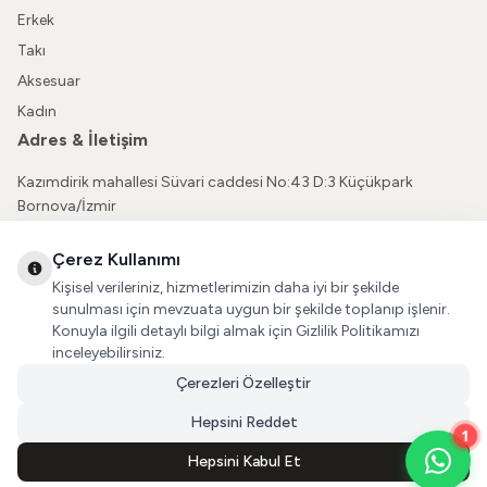
Erkek
Takı
Aksesuar
Kadın
Adres & İletişim
Kazımdirik mahallesi Süvari caddesi No:43 D:3 Küçükpark
Bornova/İzmir
05362150565
Çerez Kullanımı
vatkaliguve@gmail.com
Kişisel verileriniz, hizmetlerimizin daha iyi bir şekilde
Sosyal Medya
sunulması için mevzuata uygun bir şekilde toplanıp işlenir.
Konuyla ilgili detaylı bilgi almak için Gizlilik Politikamızı
İnstagram
inceleyebilirsiniz.
Çerezleri Özelleştir
Facebook
Hepsini Reddet
1
Hepsini Kabul Et