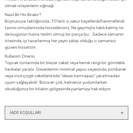
olmak isteyenlerin sığınağı.
Nasıl Bir His Bırakır?
Boynunuza taktığınızda, 70'lerin o vakur beyefendi/hanımefendi
tavrını omuzlarınızda hissedersiniz. Ne geçmişte takılı kalmış ne
de bugünün hızına teslim olmuş bir parça bu... Sadece zamanın
ötesinde, iyi tasarlanmış her şeyin sahip olduğu o zamansız
güveni hissettirir.
Kullanım Önerisi
Toprak tonlarında bir blazer ceket veya kemik rengi bir gömlekle
harikalar yaratır. Desenlerinin minimal yapısı sayesinde, pötikareli
veya ince çizgili ceketlerle bile "desen karmaşası" yaratmadan
uyum sağlayabilir. Bizce en çok, kahvenizi yudumlarken
okuduğunuz bir kitabın gölgesinde parlamayı hak ediyor.
İADE KOŞULLARI
Yeni
Yatağımın Baş Ucunda
El Olmaktan Çıktılar