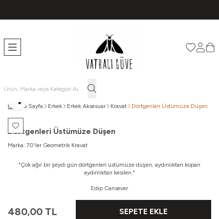
TÜM ÜRÜNLERDE ÜCRETSİZ KARGO
Favorileri
Hesabı
Sep
Paylaş
Ana Sayfa
Erkek
Erkek Aksesuar
Kravat
Dörtgenleri Üstümüze Düşen
Favoriye Ekle
Dörtgenleri Üstümüze Düşen
Marka:
70'ler Geometrik Kravat
"Çok ağır bir şeydi gün dörtgenleri üstümüze düşen,
aydınlıktan kopan
aydınlıktan kesilen."
Edip Cansever
480,00
TL
SEPETE EKLE