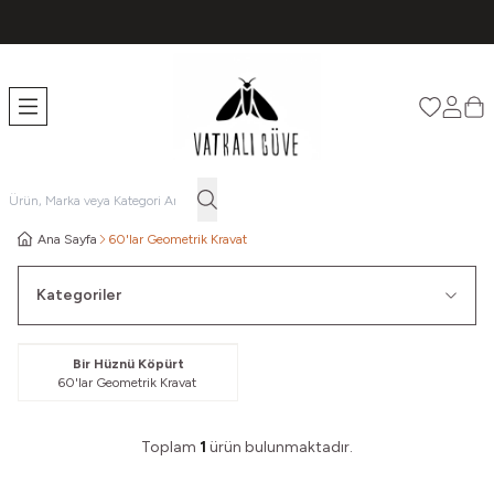
TÜM ÜRÜNLERDE ÜCRETSİZ KARGO
Favorileri
Hesabı
Sep
Ana Sayfa
60'lar Geometrik Kravat
Kategoriler
Güvelendi
Yeni
Bir Hüznü Köpürt
60'lar Geometrik Kravat
Toplam
1
ürün bulunmaktadır.