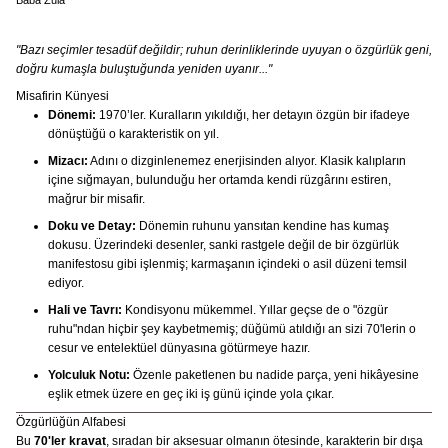
Baba Zula
"Bazı seçimler tesadüf değildir; ruhun derinliklerinde uyuyan o özgürlük geni,
doğru kumaşla buluştuğunda yeniden uyanır..."
Misafirin Künyesi
Dönemi:
1970’ler. Kuralların yıkıldığı, her detayın özgün bir ifadeye
dönüştüğü o karakteristik on yıl.
Mizacı:
Adını o dizginlenemez enerjisinden alıyor. Klasik kalıpların
içine sığmayan, bulunduğu her ortamda kendi rüzgârını estiren,
mağrur bir misafir.
Doku ve Detay:
Dönemin ruhunu yansıtan kendine has kumaş
dokusu. Üzerindeki desenler, sanki rastgele değil de bir özgürlük
manifestosu gibi işlenmiş; karmaşanın içindeki o asil düzeni temsil
ediyor.
Hali ve Tavrı:
Kondisyonu mükemmel. Yıllar geçse de o "özgür
ruhu"ndan hiçbir şey kaybetmemiş; düğümü atıldığı an sizi 70'lerin o
cesur ve entelektüel dünyasına götürmeye hazır.
Yolculuk Notu:
Özenle paketlenen bu nadide parça, yeni hikâyesine
eşlik etmek üzere en geç iki iş günü içinde yola çıkar.
Özgürlüğün Alfabesi
Bu
70'ler kravat
, sıradan bir aksesuar olmanın ötesinde, karakterin bir dışa