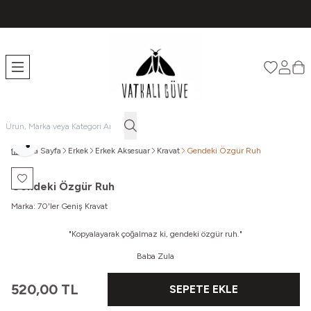
TÜM ÜRÜNLERDE ÜCRETSİZ KARGO
Favorileri
Hesabı
Sep
Paylaş
Ana Sayfa
Erkek
Erkek Aksesuar
Kravat
Gendeki Özgür Ruh
Favoriye Ekle
Gendeki Özgür Ruh
Marka:
70'ler Geniş Kravat
"Kopyalayarak çoğalmaz ki, gendeki özgür ruh."
Baba Zula
520,00
TL
SEPETE EKLE