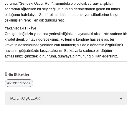
vurumu. "Gendeki Özgür Ruh", ismindeki o biyolojik vurguyla; şıklığın
sonradan öğrenilen bir şey değil, ruhun en derinlerinden gelen bir miras
olduğunu hatırlatıyor. Seri üretimin birbirine benzeyen silüetlerine karşı
çekilmiş en renkli, en dik duruşlu rest.
Yakanızdaki Hikâye
Onu gömleğinizin yakasına yerleştirdiğinizde, aynadaki aksinizde sadece bir
kıyafet değil, bir tavır göreceksiniz. 70'lerin o kendine has estetiği, bu
kravatın desenlerinde yeniden can bulurken; siz de o dönemin özgürlükçü
havasını göğsünüzde taşıyacaksınız. Bu kravatla sadece bir düğüm
atmazsınız; içinizdeki o hür ruhu, dünyaya bir mühür gibi ilan edersiniz.
Ürün Etiketleri
#70'ler Modası
İADE KOŞULLARI
Yeni
Yatağımın Baş Ucunda
El Olmaktan Çıktılar
Vintage Gömlek
70'ler Dantel Eldiven
3.200,00
TL
860,00
TL