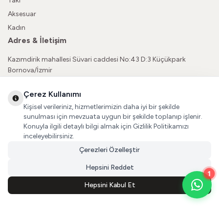
Takı
Aksesuar
Kadın
Adres & İletişim
Kazımdirik mahallesi Süvari caddesi No:43 D:3 Küçükpark
Bornova/İzmir
05362150565
Çerez Kullanımı
vatkaliguve@gmail.com
Kişisel verileriniz, hizmetlerimizin daha iyi bir şekilde
Sosyal Medya
sunulması için mevzuata uygun bir şekilde toplanıp işlenir.
Konuyla ilgili detaylı bilgi almak için Gizlilik Politikamızı
İnstagram
inceleyebilirsiniz.
Çerezleri Özelleştir
Facebook
Hepsini Reddet
1
Hepsini Kabul Et