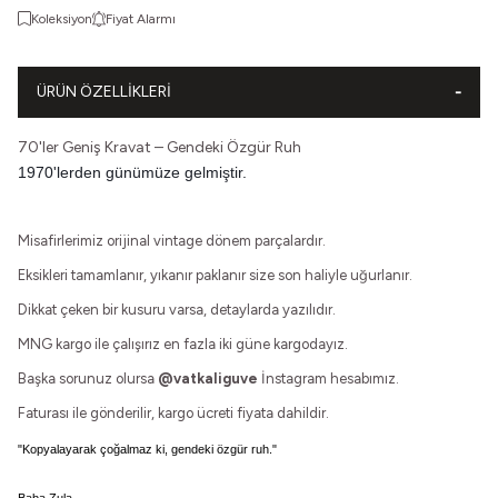
Koleksiyon
Fiyat Alarmı
ÜRÜN ÖZELLIKLERI
70'ler Geniş Kravat – Gendeki Özgür Ruh
1970'lerden günümüze gelmiştir.
Misafirlerimiz orijinal vintage dönem parçalardır.
Eksikleri tamamlanır, yıkanır paklanır size son haliyle uğurlanır.
Dikkat çeken bir kusuru varsa, detaylarda yazılıdır.
MNG kargo ile çalışırız en fazla iki güne kargodayız.
Başka sorunuz olursa
@vatkaliguve
İnstagram hesabımız.
Faturası ile gönderilir, kargo ücreti fiyata dahildir.
"Kopyalayarak çoğalmaz ki, gendeki özgür ruh."