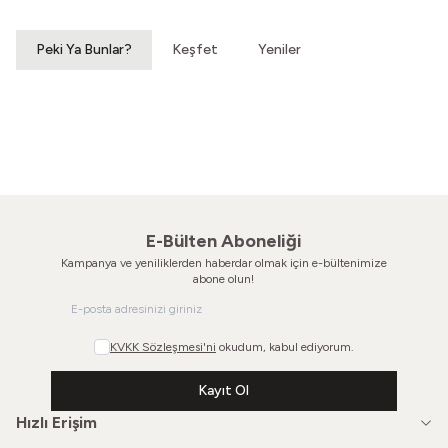
Peki Ya Bunlar?
Keşfet
Yeniler
Dörtgenleri Üstümüze Düşen
Kurşuni Renkleri Süremezsin
70'ler Geometrik Kravat
80'ler İpek Kravat
480,00
TL
480,00
TL
E-Bülten Aboneliği
Kampanya ve yeniliklerden haberdar olmak için e-bültenimize
abone olun!
KVKK Sözleşmesi'ni
okudum, kabul ediyorum.
Kayıt Ol
Hızlı Erişim