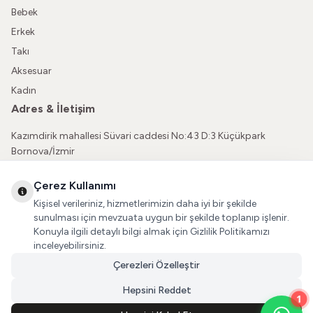
Bebek
Erkek
Takı
Aksesuar
Kadın
Adres & İletişim
Kazımdirik mahallesi Süvari caddesi No:43 D:3 Küçükpark
Bornova/İzmir
05362150565
Çerez Kullanımı
vatkaliguve@gmail.com
Kişisel verileriniz, hizmetlerimizin daha iyi bir şekilde
Sosyal Medya
sunulması için mevzuata uygun bir şekilde toplanıp işlenir.
Konuyla ilgili detaylı bilgi almak için Gizlilik Politikamızı
İnstagram
inceleyebilirsiniz.
Çerezleri Özelleştir
Facebook
Hepsini Reddet
1