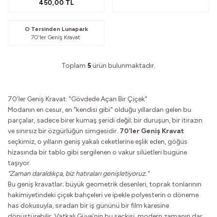
450,00
TL
Güvelendi
O Tersinden Lunapark
70'ler Geniş Kravat
Toplam
5
ürün bulunmaktadır.
70’ler Geniş Kravat: "Gövdede Açan Bir Çiçek"
Modanın en cesur, en "kendisi gibi" olduğu yıllardan gelen bu
parçalar, sadece birer kumaş şeridi değil; bir duruşun, bir itirazın
ve sınırsız bir özgürlüğün simgesidir.
70’ler Geniş Kravat
seçkimiz, o yılların geniş yakalı ceketlerine eşlik eden, göğüs
hizasında bir tablo gibi sergilenen o vakur silüetleri bugüne
taşıyor.
"Zaman daraldıkça, biz hatıraları genişletiyoruz."
Bu geniş kravatlar; büyük geometrik desenleri, toprak tonlarının
hakimiyetindeki çiçek bahçeleri ve ipekle polyesterin o döneme
has dokusuyla, sıradan bir iş gününü bir film karesine
dönüştürebilir. Vatkalı Güve’nin bu seçkisi, modern zamanın dar