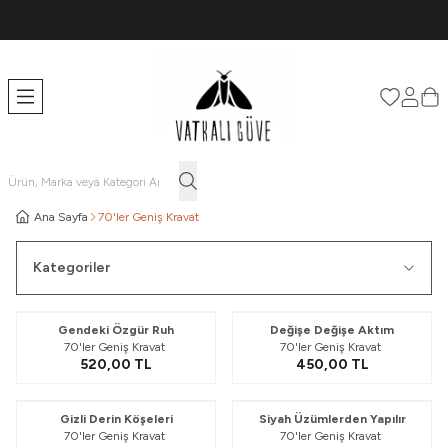
TÜM ÜRÜNLERDE ÜCRETSİZ KARGO
Favorileri
Hesabı
Sep
Ana Sayfa
70'ler Geniş Kravat
Kategoriler
Gendeki Özgür Ruh
Değişe Değişe Aktım
70'ler Geniş Kravat
70'ler Geniş Kravat
520,00
TL
450,00
TL
Güvelendi
Gizli Derin Köşeleri
Siyah Üzümlerden Yapılır
70'ler Geniş Kravat
70'ler Geniş Kravat