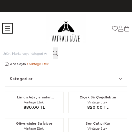
TÜM ÜRÜNLERDE ÜCRETSİZ KARGO
Favorileri
Hesabı
Sep
Ana Sayfa
Vintage Etek
Kategoriler
Yeni
Limon Ağaçlarından
Çiçek Bir Çoğulluktur
Vintage Etek
Vintage Etek
Bahsetmek
880,00
TL
820,00
TL
Yeni
Güvercinler Su İçiyor
Sen Çatıyı Kur
Vintage Etek
Vintage Etek