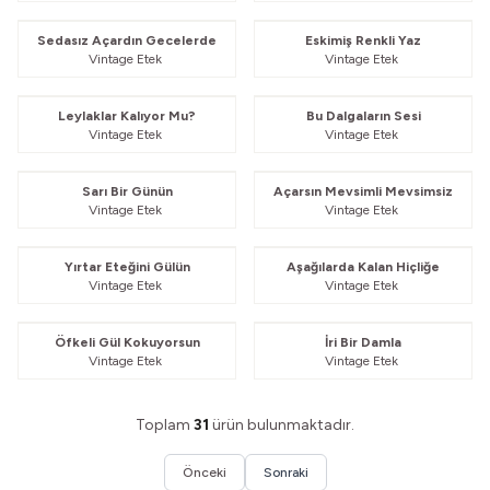
Güvelendi
Güvelendi
Sedasız Açardın Gecelerde
Eskimiş Renkli Yaz
Vintage Etek
Vintage Etek
Güvelendi
Güvelendi
Leylaklar Kalıyor Mu?
Bu Dalgaların Sesi
Vintage Etek
Vintage Etek
Güvelendi
Güvelendi
Sarı Bir Günün
Açarsın Mevsimli Mevsimsiz
Vintage Etek
Vintage Etek
Güvelendi
Güvelendi
Yırtar Eteğini Gülün
Aşağılarda Kalan Hiçliğe
Vintage Etek
Vintage Etek
Güvelendi
Güvelendi
Öfkeli Gül Kokuyorsun
İri Bir Damla
Vintage Etek
Vintage Etek
Toplam
31
ürün bulunmaktadır.
Önceki
Sonraki