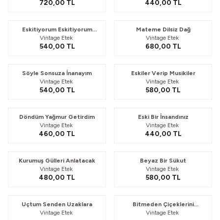
720,00
TL
440,00
TL
Eskitiyorum Eskitiyorum
Mateme Dilsiz Dağ
Vintage Etek
Vintage Etek
Kalıyor
540,00
TL
680,00
TL
Söyle Sonsuza İnanayım
Eskiler Verip Musikiler
Vintage Etek
Vintage Etek
540,00
TL
580,00
TL
Döndüm Yağmur Getirdim
Eski Bir İnsandınız
Vintage Etek
Vintage Etek
460,00
TL
440,00
TL
Güvelendi
Kurumuş Gülleri Anlatacak
Beyaz Bir Sükut
Vintage Etek
Vintage Etek
480,00
TL
580,00
TL
Güvelendi
Güvelendi
Uçtum Senden Uzaklara
Bitmeden Çiçeklerini
Vintage Etek
Vintage Etek
Gecikmelerin