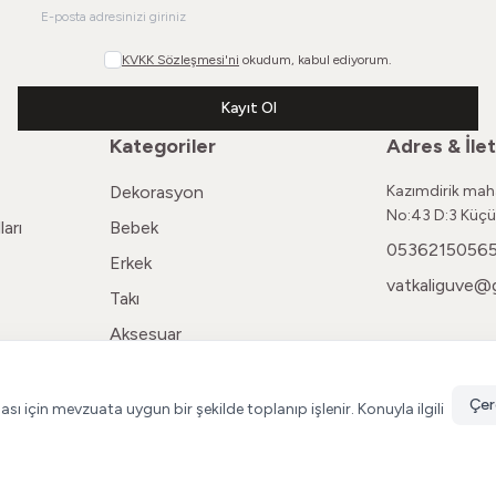
KVKK Sözleşmesi'ni
okudum, kabul ediyorum.
Kayıt Ol
Kategoriler
Adres & İlet
Dekorasyon
Kazımdirik maha
No:43 D:3 Küçü
arı
Bebek
0536215056
Erkek
vatkaliguve@
Takı
Aksesuar
Kadın
Çer
ması için mevzuata uygun bir şekilde toplanıp işlenir. Konuyla ilgili