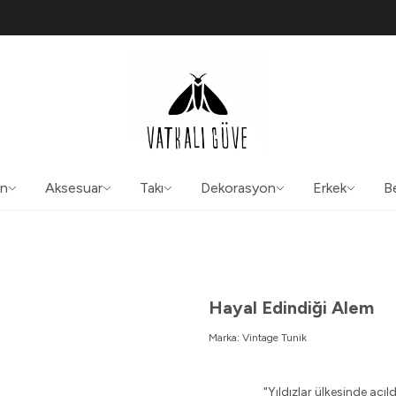
TÜM ÜRÜNLERDE ÜCRETSİZ KARGO
50565
aliguve@gmail.com
ın
Aksesuar
Takı
Dekorasyon
Erkek
B
Hayal Edindiği Alem
Marka:
Vintage Tunik
"Yıldızlar ülkesinde açı