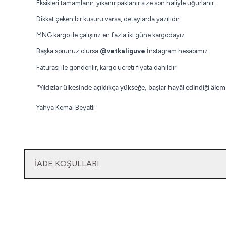
Eksikleri tamamlanır, yıkanır paklanır size son haliyle uğurlanır.
Dikkat çeken bir kusuru varsa, detaylarda yazılıdır.
MNG kargo ile çalışırız en fazla iki güne kargodayız.
Başka sorunuz olursa
@vatkaliguve
İnstagram hesabımız.
Faturası ile gönderilir, kargo ücreti fiyata dahildir.
"Yıldızlar ülkesinde açıldıkça yükseğe, b
aşlar hayâl edindiği âle
Yahya Kemal Beyatlı
İADE KOŞULLARI
Yatağımın Baş Ucunda
Vintage Gömlek