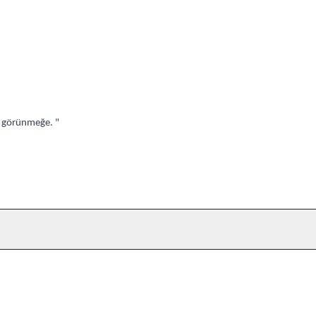
m görünmeğe. "
Yeni