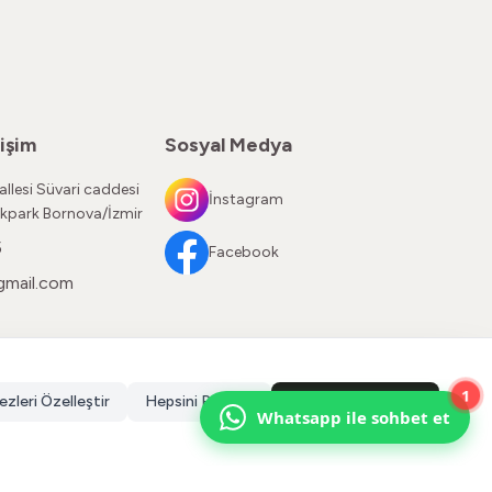
işim
Sosyal Medya
llesi Süvari caddesi
İnstagram
kpark Bornova/İzmir
5
Facebook
gmail.com
1
ezleri Özelleştir
Hepsini Reddet
Hepsini Kabul Et
Whatsapp ile sohbet et