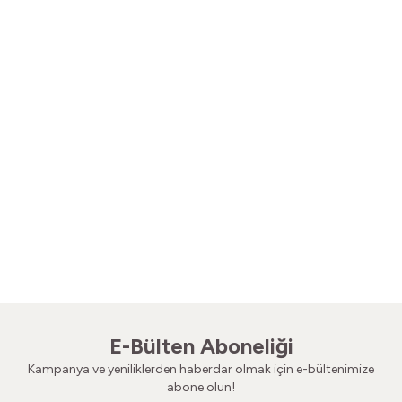
Yatağımın Baş Ucunda
Bir Şarap Şi
Vintage Gömlek
Vintage Gö
3.200,00
TL
440,0
E-Bülten Aboneliği
Kampanya ve yeniliklerden haberdar olmak için e-bültenimize
abone olun!