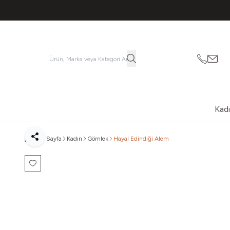
053621
vatk
Kad
Ana Sayfa
Kadın
Gömlek
Hayal Edindiği Alem
Paylaş
Favoriye Ekle