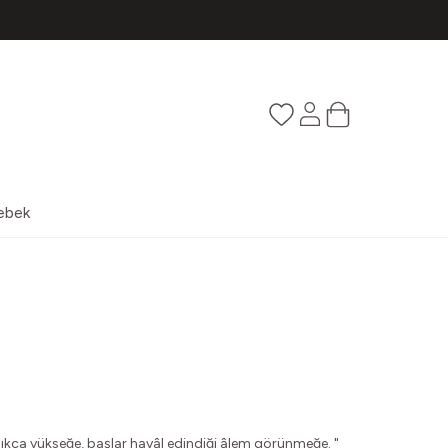
Favorilerim
Hesabım
Sepetim
ebek
ldıkça yükseğe, başlar hayâl edindiği âlem görünmeğe. "