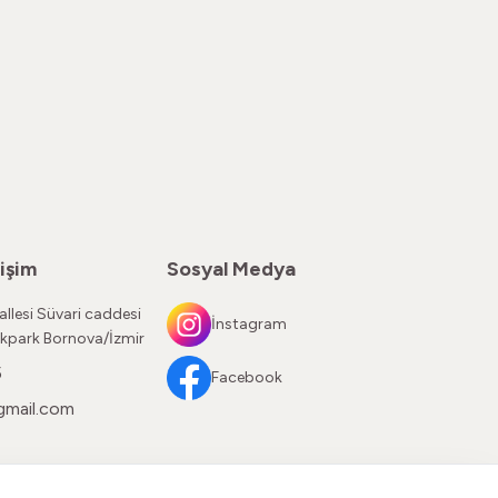
işim
Sosyal Medya
llesi Süvari caddesi
İnstagram
kpark Bornova/İzmir
5
Facebook
gmail.com