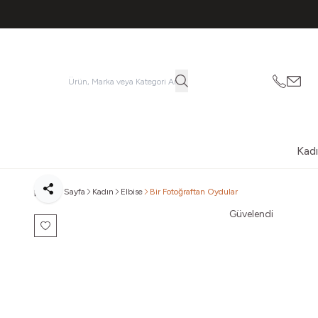
053621
vatk
Kad
Ana Sayfa
Kadın
Elbise
Bir Fotoğraftan Oydular
Paylaş
Güvelendi
Favoriye Ekle