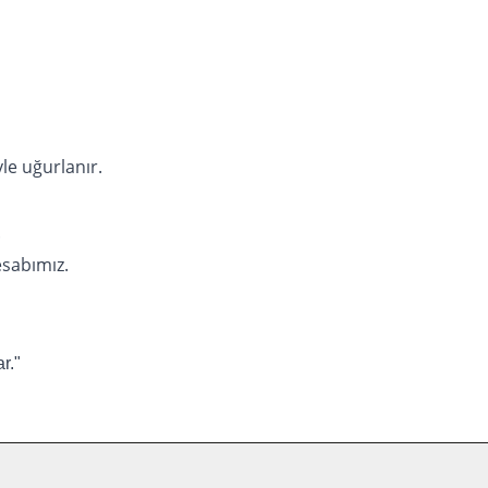
yle uğurlanır.
.
sabımız.
r."