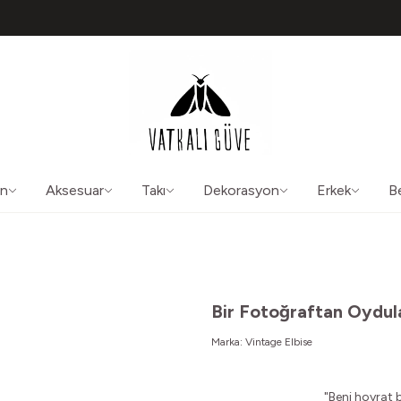
TÜM ÜRÜNLERDE ÜCRETSİZ KARGO
50565
aliguve@gmail.com
ın
Aksesuar
Takı
Dekorasyon
Erkek
B
Bir Fotoğraftan Oydul
Marka:
Vintage Elbise
"Beni hoyrat 