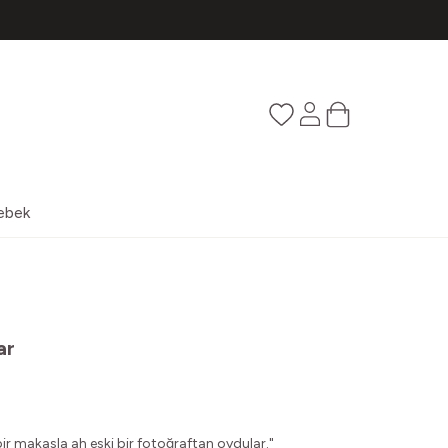
Favorilerim
Hesabım
Sepetim
ebek
ar
bir makasla ah eski bir fotoğraftan oydular."