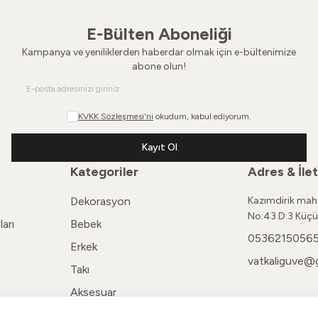
E-Bülten Aboneliği
Kampanya ve yeniliklerden haberdar olmak için e-bültenimize
abone olun!
KVKK Sözleşmesi'ni
okudum, kabul ediyorum.
Kayıt Ol
Kategoriler
Adres & İlet
Dekorasyon
Kazımdirik maha
No:43 D:3 Küçü
arı
Bebek
0536215056
Erkek
vatkaliguve@
Takı
Aksesuar
Kadın