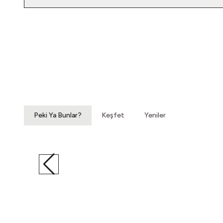
Yatağımın Baş Ucunda
Vintage Gömlek
3.200,00
TL
Peki Ya Bunlar?
Keşfet
Yeniler
Hoyrat Bir Makasla
Vintage Elbise
2.200,00
TL