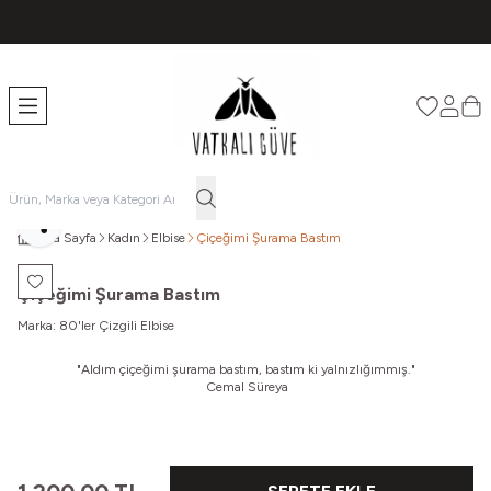
TÜM ÜRÜNLERDE ÜCRETSİZ KARGO
Favorileri
Hesabı
Sep
Paylaş
Ana Sayfa
Kadın
Elbise
Çiçeğimi Şurama Bastım
Favoriye Ekle
Çiçeğimi Şurama Bastım
Marka:
80'ler Çizgili Elbise
"
Aldım çiçeğimi şurama bastım, bastım ki yalnızlığımmış."
Cemal Süreya