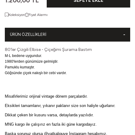
1.200,00
TL
SEPETE EKLE
Koleksiyon
Fiyat Alarmı
ÜRÜN ÖZELLIKLERI
80'ler Çizgili Elbise - Çiçeğimi Şurama Bastım
M-L bedene uygundur.
1980'lerden günümüze gelmiştir.
Pamuklu kumaştır.
Göğsünde çiçek nakışlı bir cebi vardır.
Misafirlerimiz orijinal vintage dönem parçalardır.
Eksikleri tamamlanır, yıkanır paklanır size son haliyle uğurlanır.
Dikkat çeken bir kusuru varsa, detaylarda yazılıdır.
MNG kargo ile çalışırız en fazla iki güne kargodayız.
Başka sorunuz olursa
@vatkaliguve
İnstagram hesabımız.