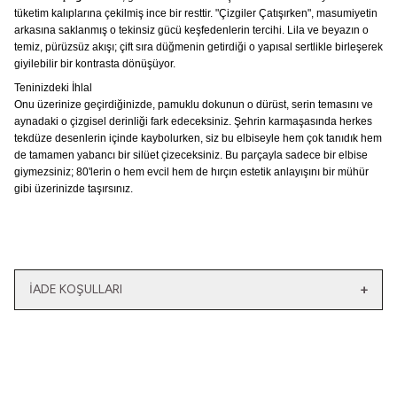
tüketim kalıplarına çekilmiş ince bir resttir. "Çizgiler Çatışırken", masumiyetin
arkasına saklanmış o tekinsiz gücü keşfedenlerin tercihi. Lila ve beyazın o
temiz, pürüzsüz akışı; çift sıra düğmenin getirdiği o yapısal sertlikle birleşerek
giyilebilir bir kontrasta dönüşüyor.
Teninizdeki İhlal
Onu üzerinize geçirdiğinizde, pamuklu dokunun o dürüst, serin temasını ve
aynadaki o çizgisel derinliği fark edeceksiniz. Şehrin karmaşasında herkes
tekdüze desenlerin içinde kaybolurken, siz bu elbiseyle hem çok tanıdık hem
de tamamen yabancı bir silüet çizeceksiniz. Bu parçayla sadece bir elbise
giymezsiniz; 80'lerin o hem evcil hem de hırçın estetik anlayışını bir mühür
gibi üzerinizde taşırsınız.
İADE KOŞULLARI
Yeni
Yatağımın Baş Ucunda
El Olmaktan Çıktılar
Vintage Gömlek
70'ler Dantel Eldiven
3.200,00
TL
860,00
TL