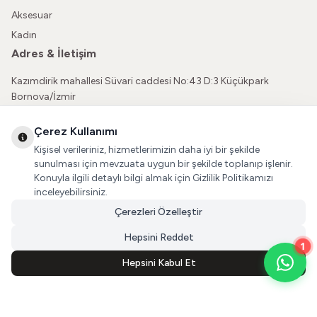
Aksesuar
Kadın
Adres & İletişim
Kazımdirik mahallesi Süvari caddesi No:43 D:3 Küçükpark
Bornova/İzmir
05362150565
Çerez Kullanımı
vatkaliguve@gmail.com
Kişisel verileriniz, hizmetlerimizin daha iyi bir şekilde
Sosyal Medya
sunulması için mevzuata uygun bir şekilde toplanıp işlenir.
Konuyla ilgili detaylı bilgi almak için Gizlilik Politikamızı
İnstagram
inceleyebilirsiniz.
Çerezleri Özelleştir
Facebook
Hepsini Reddet
1
Hepsini Kabul Et