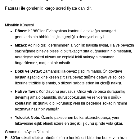
Faturası ile gönderilir, kargo ücreti fiyata dahildir.
Misafirin Künyesi
Dönemi:
1980’ler. Ev hayatının konforu ile sokağın avangart
geometrisinin birbirinin içine geçtiği o deneysel on yıl.
Mizacı:
Adını o gizli geriliminden alıyor. İlk bakışta uysal, lila ve beyazın
sakinliğinde bir ev elbisesi gibi; fakat çift sıra düğmelerinin o mesafeli,
neredeyse askeri nizamı ve cepteki tekil nakışıyla tamamen
öngörülemez, marjinal bir misafir.
Doku ve Detay:
Zamansız lila-beyaz çizgi mimarisi. Ön gövdeyi
baştan aşağı dikine kesen çift sıra beyaz düğme detayı ve sol cep
üzerine titizlikle işlenmiş, o düzeni sabote eden kır çiçeği nakışı.
Hali ve Tavrı:
Kondisyonu pürüzsüz. Onca yılı ve onca durağanlığı
devirmiş ama o pamuklu, dürüst dokusunu ve renklerin o soğuk
kontrastını ilk günkü gibi korumuş; yeni bir bedende sokağın ritmini
bozmaya hazır bir yadigâr.
Yolculuk Notu:
Özenle paketlenen bu karakteristik parça, yeni
hikâyesine eşlik etmek üzere en geç iki iş günü içinde yola çıkar.
Geometrinin Aykırı Düzeni
Bu
80'ler çizgili elbise
, günümüzün o her köşesi birbirine benzeyen hızlı