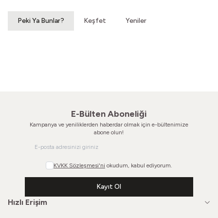
Peki Ya Bunlar?
Keşfet
Yeniler
Hoyrat Bir Makasla
Bu Dünya Soğuyacak
Vintage Elbise
Vintage Elbise
2.200,00
TL
960,00
TL
E-Bülten Aboneliği
Kampanya ve yeniliklerden haberdar olmak için e-bültenimize
abone olun!
KVKK Sözleşmesi'ni
okudum, kabul ediyorum.
Kayıt Ol
Hızlı Erişim