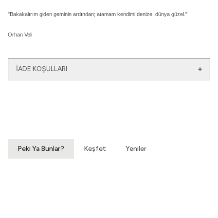
"Bakakalırım giden geminin ardından; a
tamam kendimi denize, dünya güzel."
Orhan Veli
İADE KOŞULLARI
Yeni
Yatağımın Baş Ucunda
El Olmaktan Çıktılar
Vintage Gömlek
70'ler Dantel Eldiven
3.200,00
TL
860,00
TL
Peki Ya Bunlar?
Keşfet
Yeniler
Hoyrat Bir Makasla
Bu Dünya Soğuyacak
Vintage Elbise
Vintage Elbise
2.200,00
TL
960,00
TL