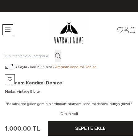
TÜM ÜRÜNLERDE ÜCRETSİZ KARGO
Favorileri
Hesabı
Sep
Paylaş
Ana Sayfa
Kadın
Elbise
Atamam Kendimi Denize
Favoriye Ekle
Atamam Kendimi Denize
Marka:
Vintage Elbise
"Bakakalırım giden geminin ardından; a
tamam kendimi denize, dünya güzel."
Orhan Veli
1.000,00
TL
SEPETE EKLE