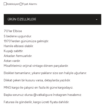
Koleksiyon
Fiyat Alarmı
ÜRÜN ÖZELLIKLERI
70'ler Elbise
S bedene uygundur.
1970'lerden günümüze gelmiştir.
Hamile elbisesi olabilir.
Kuşağı sabittir.
Arkadan fermuarlıdır.
Astarı vardır.
Misafirlerimiz orijinal vintage dönem parçalardır.
Eksikleri tamamlanır, yıkanır paklanır size son haliyle uğurlanır.
Dikkat çeken bir kusuru varsa, detaylarda yazılıdır.
MNG kargo ile çalışırız en fazla iki güne kargodayız.
Başka sorunuz olursa
@vatkaliguve
İnstagram hesabımız.
Faturası ile gönderilir, kargo ücreti fiyata dahildir.