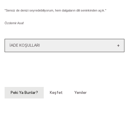
"
Sensiz de denizi seyredebiliyorum, hem dalgaların dili seninkinden açık.
"
Özdemir Asaf
İADE KOŞULLARI
Yeni
Yatağımın Baş Ucunda
El Olmaktan Çıktılar
Vintage Gömlek
70'ler Dantel Eldiven
3.200,00
TL
860,00
TL
Peki Ya Bunlar?
Keşfet
Yeniler
Yeni
Sana Ay Aldım
Ufkumda Batan Güneş
70'ler Cameo Broş
70'ler İkonik Broş
1.200,00
TL
640,00
TL