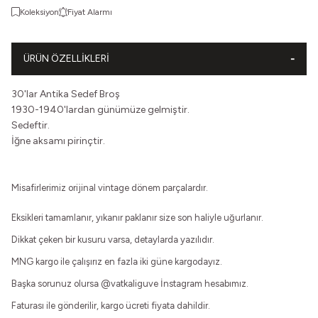
Koleksiyon
Fiyat Alarmı
ÜRÜN ÖZELLIKLERI
30'lar Antika Sedef Broş
1930-1940'lardan günümüze gelmiştir.
Sedeftir.
İğne aksamı pirinçtir.
Misafirlerimiz orijinal vintage dönem parçalardır.
Eksikleri tamamlanır, yıkanır paklanır size son haliyle uğurlanır.
Dikkat çeken bir kusuru varsa, detaylarda yazılıdır.
MNG kargo ile çalışırız en fazla iki güne kargodayız.
Başka sorunuz olursa
@vatkaliguve
İnstagram hesabımız.
Faturası ile gönderilir, kargo ücreti fiyata dahildir.