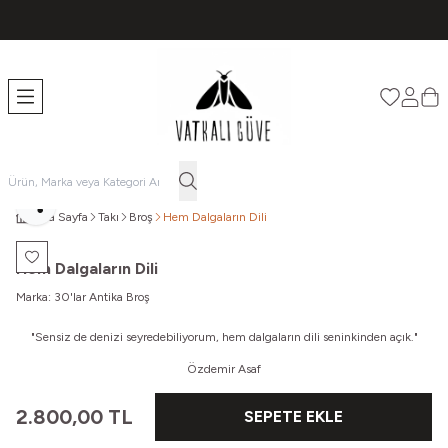
TÜM ÜRÜNLERDE ÜCRETSİZ KARGO
Favorileri
Hesabı
Sep
Paylaş
Ana Sayfa
Takı
Broş
Hem Dalgaların Dili
Favoriye Ekle
Hem Dalgaların Dili
Marka:
30'lar Antika Broş
"
Sensiz de denizi seyredebiliyorum, hem dalgaların dili seninkinden açık.
"
Özdemir Asaf
2.800,00
TL
SEPETE EKLE