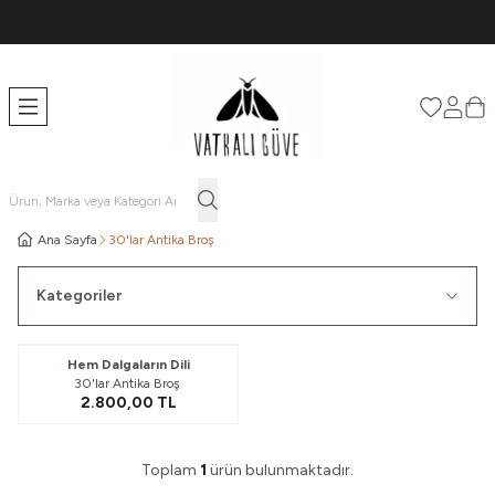
TÜM ÜRÜNLERDE ÜCRETSİZ KARGO
Favorileri
Hesabı
Sep
Ana Sayfa
30'lar Antika Broş
Kategoriler
Hem Dalgaların Dili
30'lar Antika Broş
2.800,00
TL
Toplam
1
ürün bulunmaktadır.