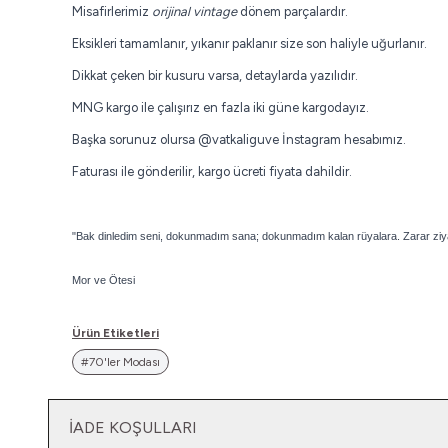
Misafirlerimiz
orijinal vintage
dönem parçalardır.
Eksikleri tamamlanır, yıkanır paklanır size son haliyle uğurlanır.
Dikkat çeken bir kusuru varsa, detaylarda yazılıdır.
MNG kargo ile çalışırız en fazla iki güne kargodayız.
Başka sorunuz olursa
@vatkaliguve
İnstagram hesabımız.
Faturası ile gönderilir, kargo ücreti fiyata dahildir.
"Bak dinledim seni, dokunmadım sana; d
okunmadım kalan rüyalara.
Zarar ziy
Mor ve Ötesi
Ürün Etiketleri
#70'ler Modası
İADE KOŞULLARI