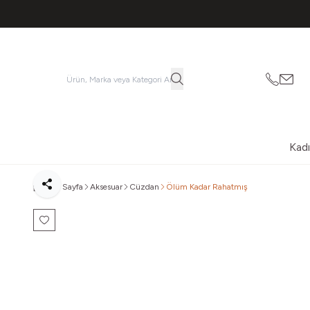
053621
vatk
Kad
Ana Sayfa
Aksesuar
Cüzdan
Ölüm Kadar Rahatmış
Paylaş
Favoriye Ekle