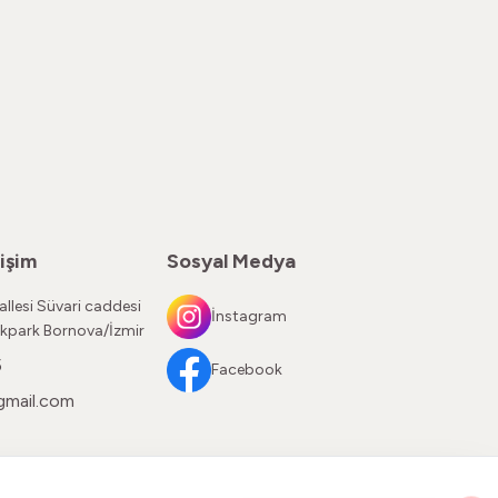
işim
Sosyal Medya
llesi Süvari caddesi
İnstagram
kpark Bornova/İzmir
5
Facebook
gmail.com