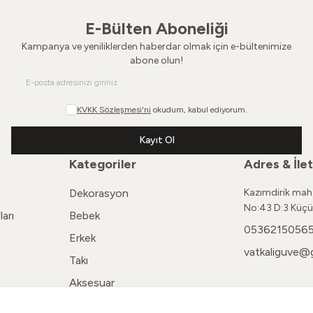
E-Bülten Aboneliği
Kampanya ve yeniliklerden haberdar olmak için e-bültenimize
abone olun!
KVKK Sözleşmesi'ni
okudum, kabul ediyorum.
Kayıt Ol
Kategoriler
Adres & İlet
Dekorasyon
Kazımdirik maha
No:43 D:3 Küçü
arı
Bebek
0536215056
Erkek
vatkaliguve@
Takı
Aksesuar
Kadın