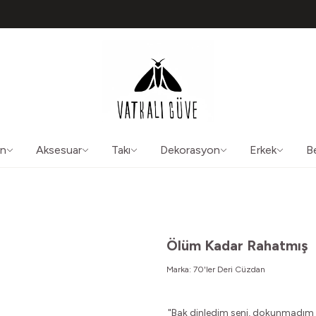
TÜM ÜRÜNLERDE ÜCRETSİZ KARGO
50565
aliguve@gmail.com
ın
Aksesuar
Takı
Dekorasyon
Erkek
B
Ölüm Kadar Rahatmış
Marka:
70'ler Deri Cüzdan
"Bak dinledim seni, dokunmadım 