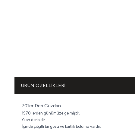
ÜRÜN ÖZELLIKLERI
70'ler Deri Cüzdan
1970'lerden günümüze gel
miştir.
Yılan derisidir.
İçinde çıtçıtlı bir gözü ve kartlık bölümü vardır.