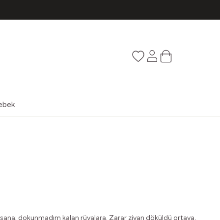
Favorilerim
Hesabım
Sepetim
ebek
sana; d
okunmadım kalan rüyalara.
Zarar ziyan döküldü ortaya,