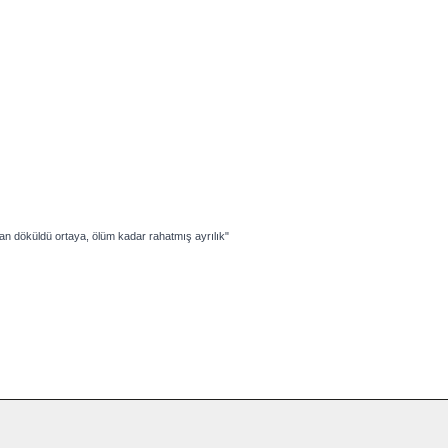
an döküldü ortaya, ö
lüm kadar rahatmış ayrılık"