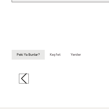
Yatağımın Baş Ucunda
Vintage Gömlek
3.200,00
TL
Peki Ya Bunlar?
Keşfet
Yeniler
Sığınmak Ellerine Sığınmak
Vintage Gözlük Kılıfı
820,00
TL