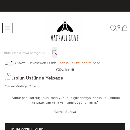
TÜM ÜRÜNLERDE ÜCRETSİZ KARGO
Favorileri
Hesabı
Sep
Paylaş
Ana Sayfa
Dekorasyon
Obje
Konsolun Üstünde Yelpaze
Güvelendi
Favoriye Ekle
Konsolun Üstünde Yelpaze
Marka:
Vintage Obje
"
Bütün şarkıları düşünün, s
izin yüzünüz çıkar ortaya.
Konsolun üstünde
yelpaze, y
an yana yan yana düşünün ama."
Cemal Süreya
ÜRÜN ÖZELLIKLERI