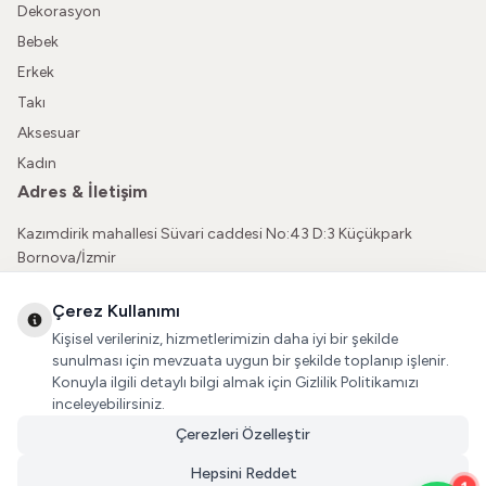
Dekorasyon
Bebek
Erkek
Takı
Aksesuar
Kadın
Adres & İletişim
Kazımdirik mahallesi Süvari caddesi No:43 D:3 Küçükpark
Bornova/İzmir
05362150565
Çerez Kullanımı
vatkaliguve@gmail.com
Kişisel verileriniz, hizmetlerimizin daha iyi bir şekilde
Sosyal Medya
sunulması için mevzuata uygun bir şekilde toplanıp işlenir.
Konuyla ilgili detaylı bilgi almak için Gizlilik Politikamızı
İnstagram
inceleyebilirsiniz.
Çerezleri Özelleştir
Facebook
Hepsini Reddet