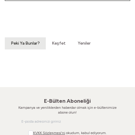
Yeni
Yatağımın Baş Ucunda
El Olmaktan Çıktılar
Vintage Gömlek
70'ler Dantel Eldiven
3.200,00
TL
860,00
TL
Peki Ya Bunlar?
Keşfet
Yeniler
Bir Ayna Verin
Başucuma Saatli Bombalar
60'lar Goblen Ayna
Vintage Masa Saati
1.600,00
TL
880,00
TL
E-Bülten Aboneliği
Kampanya ve yeniliklerden haberdar olmak için e-bültenimize
abone olun!
KVKK Sözleşmesi'ni
okudum, kabul ediyorum.