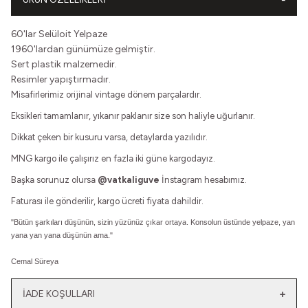
60'lar Selüloit Yelpaze
1960'lardan günümüze gelmiştir.
Sert plastik malzemedir.
Resimler yapıştırmadır.
Misafirlerimiz orijinal vintage dönem parçalardır.
Eksikleri tamamlanır, yıkanır paklanır size son haliyle uğurlanır.
Dikkat çeken bir kusuru varsa, detaylarda yazılıdır.
MNG kargo ile çalışırız en fazla iki güne kargodayız.
Başka sorunuz olursa
@vatkaliguve
İnstagram hesabımız.
Faturası ile gönderilir, kargo ücreti fiyata dahildir.
"
Bütün şarkıları düşünün, s
izin yüzünüz çıkar ortaya.
Konsolun üstünde yelpaze, y
an
yana yan yana düşünün ama."
Cemal Süreya
İADE KOŞULLARI