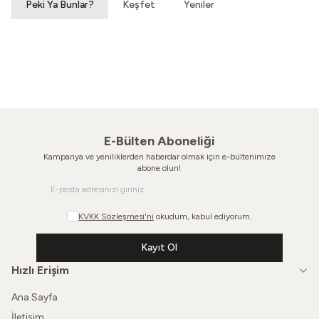
Peki Ya Bunlar?
Keşfet
Yeniler
Ki Ezelden Köpüklüdür
Vintage Çorap
440,00
TL
E-Bülten Aboneliği
Kampanya ve yeniliklerden haberdar olmak için e-bültenimize
abone olun!
KVKK Sözleşmesi'ni
okudum, kabul ediyorum.
Kayıt Ol
Hızlı Erişim
Ana Sayfa
İletişim