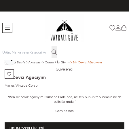
TÜM ÜRÜNLERDE ÜCRETSİZ KARGO
Favorileri
Hesabı
Sep
Paylaş
Ana Sayfa
Aksesuar
Çorap / İç Giyim
Bir Ceviz Ağacıyım
Güvelendi
Favoriye Ekle
Bir Ceviz Ağacıyım
Marka:
Vintage Çorap
"Ben bir ceviz ağacıyım Gülhane Parkı'nda, ne sen bunun farkındasın ne de
polis farkında."
Cem Karaca
ÜRÜN ÖZELLIKLERI