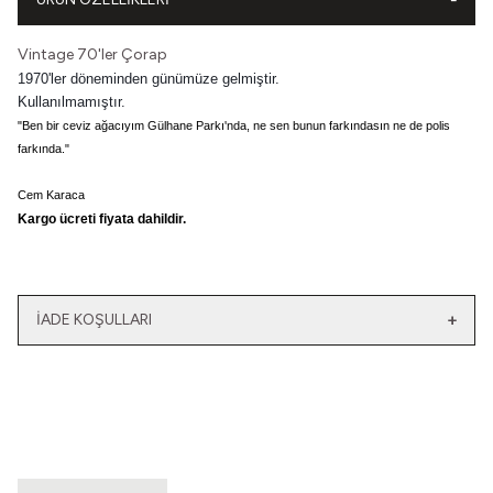
Vintage 70'ler Çorap
1970'ler döneminden günümüze gelmiştir.
Kullanılmamıştır.
"Ben bir ceviz ağacıyım Gülhane Parkı'nda, ne sen bunun farkındasın ne de polis
farkında."
Cem Karaca
Kargo ücreti fiyata dahildir.
İADE KOŞULLARI
Yeni
Yatağımın Baş Ucunda
El Olmaktan Çıktılar
Vintage Gömlek
70'ler Dantel Eldiven
3.200,00
TL
860,00
TL