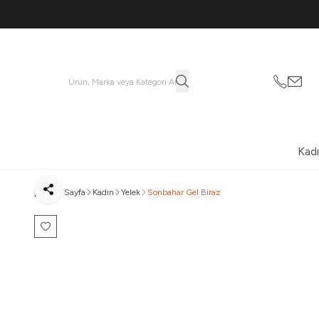
053621
vatk
Kad
Ana Sayfa
Kadın
Yelek
Sonbahar Gel Biraz
Paylaş
Favoriye Ekle