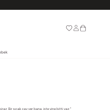
Favorilerim
Hesabım
Sepetim
ebek
raz. Bir sıcak çay ver bana, işte yine bitti yaz."