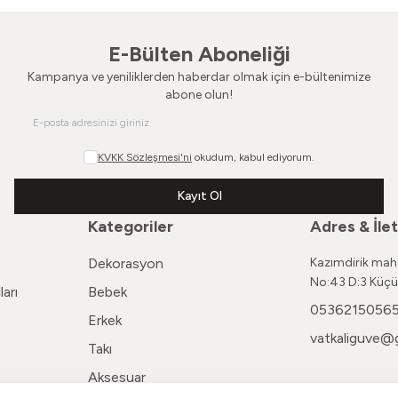
E-Bülten Aboneliği
Kampanya ve yeniliklerden haberdar olmak için e-bültenimize
abone olun!
KVKK Sözleşmesi'ni
okudum, kabul ediyorum.
Kayıt Ol
Kategoriler
Adres & İlet
Dekorasyon
Kazımdirik maha
No:43 D:3 Küçü
arı
Bebek
0536215056
Erkek
vatkaliguve@
Takı
Aksesuar