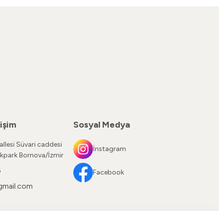
işim
Sosyal Medya
llesi Süvari caddesi
İnstagram
kpark Bornova/İzmir
5
Facebook
gmail.com