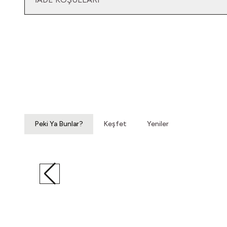
Yatağımın Baş Ucunda
Vintage Gömlek
3.200,00
TL
Peki Ya Bunlar?
Keşfet
Yeniler
Eşik Olmayan Parçalara
Vintage Yelek
440,00
TL