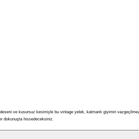
seni ve kusursuz kesimiyle bu vintage yelek, katmanlı giyimin vazgeçilmezi. İst
her dokunuşta hissedeceksiniz.