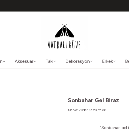
TÜM ÜRÜNLERDE ÜCRETSİZ KARGO
50565
aliguve@gmail.com
ın
Aksesuar
Takı
Dekorasyon
Erkek
B
Sonbahar Gel Biraz
Marka:
70'ler Kareli Yelek
"Sonbahar, gel bi