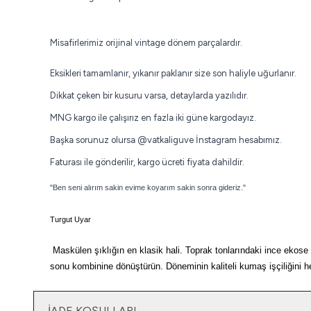
Misafirlerimiz orijinal vintage dönem parçalardır.
Eksikleri tamamlanır, yıkanır paklanır size son haliyle uğurlanır.
Dikkat çeken bir kusuru varsa, detaylarda yazılıdır.
MNG kargo ile çalışırız en fazla iki güne kargodayız.
Başka sorunuz olursa
@vatkaliguve
İnstagram hesabımız.
Faturası ile gönderilir, kargo ücreti fiyata dahildir.
"Ben seni alırım sakin evime koyarım sakin sonra gideriz."
Turgut Uyar
Maskülen şıklığın en klasik hali. Toprak tonlarındaki ince ekose de
sonu kombinine dönüştürün. Döneminin kaliteli kumaş işçiliğini 
İADE KOŞULLARI