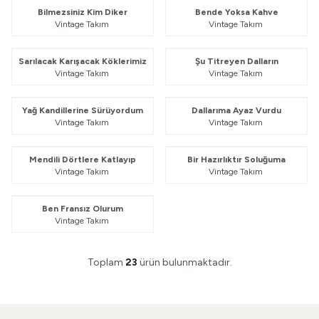
Bilmezsiniz Kim Diker
Bende Yoksa Kahve
Vintage Takım
Vintage Takım
Güvelendi
Güvelendi
Sarılacak Karışacak Köklerimiz
Şu Titreyen Dalların
Vintage Takım
Vintage Takım
Güvelendi
Güvelendi
Yağ Kandillerine Sürüyordum
Dallarıma Ayaz Vurdu
Vintage Takım
Vintage Takım
Güvelendi
Güvelendi
Mendili Dörtlere Katlayıp
Bir Hazırlıktır Soluğuma
Vintage Takım
Vintage Takım
Güvelendi
Ben Fransız Olurum
Vintage Takım
Toplam
23
ürün bulunmaktadır.