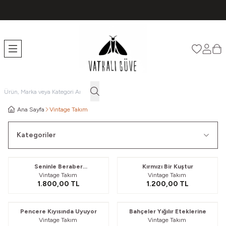
TÜM ÜRÜNLERDE ÜCRETSİZ KARGO
Favorileri
Hesabı
Sep
Ana Sayfa
Vintage Takım
Kategoriler
Seninle Beraber
Kırmızı Bir Kuştur
Vintage Takım
Vintage Takım
Soyunmuştum
1.800,00
TL
1.200,00
TL
Pencere Kıyısında Uyuyor
Bahçeler Yığılır Eteklerine
Vintage Takım
Vintage Takım