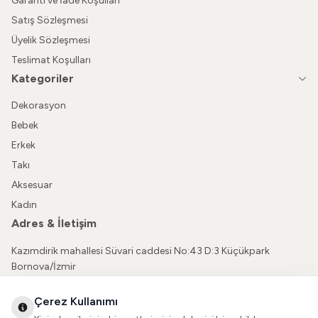
Garanti ve İade Koşulları
Satış Sözleşmesi
Üyelik Sözleşmesi
Teslimat Koşulları
Kategoriler
Dekorasyon
Bebek
Erkek
Takı
Aksesuar
Kadın
Adres & İletişim
Kazımdirik mahallesi Süvari caddesi No:43 D:3 Küçükpark
Bornova/İzmir
05362150565
Çerez Kullanımı
vatkaliguve@gmail.com