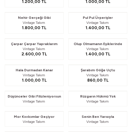
1.200,00
TL
1.000,00
TL
Nehir Gerçeği Gibi
Pul Pul Ürperişler
Vintage Takım
Vintage Takım
1.800,00
TL
1.400,00
TL
Çarpar Çarpar Yapraklarım
Olup Olmamanın Eşiklerinde
Vintage Takım
Vintage Takım
2.600,00
TL
1.400,00
TL
Hala Durmadan Kanar
Şarabım Göğe Uçtu
Vintage Takım
Vintage Takım
1.000,00
TL
860,00
TL
Güvelendi
Güvelendi
Düşünceler Gibi Filizleniyorsun
Rüzgarın Hükmü Yok
Vintage Takım
Vintage Takım
Güvelendi
Güvelendi
Mor Kıvılcımlar Geçiyor
Senin Ben Yarısıyla
Vintage Takım
Vintage Takım
Güvelendi
Güvelendi