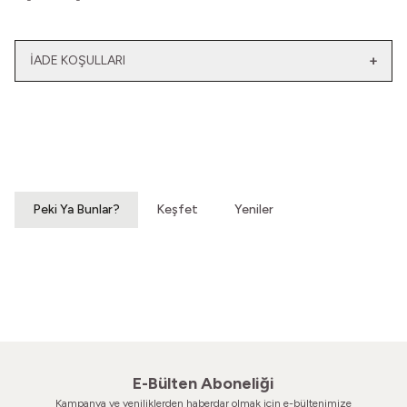
İADE KOŞULLARI
Yeni
Yatağımın Baş Ucunda
El Olmaktan Çıktılar
Vintage Gömlek
70'ler Dantel Eldiven
3.200,00
TL
860,00
TL
Peki Ya Bunlar?
Keşfet
Yeniler
Seninle Beraber Soyunmuştum
Kırmızı Bir Kuştur
Vintage Takım
Vintage Takım
1.800,00
TL
1.200,00
TL
E-Bülten Aboneliği
Kampanya ve yeniliklerden haberdar olmak için e-bültenimize