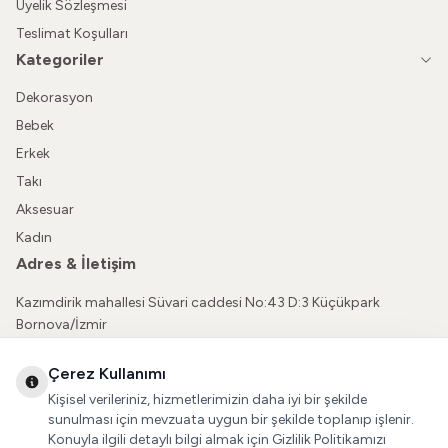
Üyelik Sözleşmesi
Teslimat Koşulları
Kategoriler
Dekorasyon
Bebek
Erkek
Takı
Aksesuar
Kadın
Adres & İletişim
Kazımdirik mahallesi Süvari caddesi No:43 D:3 Küçükpark
Bornova/İzmir
05362150565
Çerez Kullanımı
vatkaliguve@gmail.com
Kişisel verileriniz, hizmetlerimizin daha iyi bir şekilde
Sosyal Medya
sunulması için mevzuata uygun bir şekilde toplanıp işlenir.
Konuyla ilgili detaylı bilgi almak için Gizlilik Politikamızı