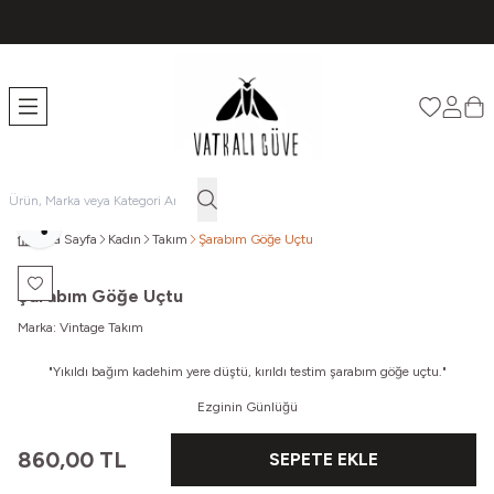
TÜM ÜRÜNLERDE ÜCRETSİZ KARGO
Favorileri
Hesabı
Sep
Paylaş
Ana Sayfa
Kadın
Takım
Şarabım Göğe Uçtu
Favoriye Ekle
Şarabım Göğe Uçtu
Marka:
Vintage Takım
"Yıkıldı bağım kadehim yere düştü, kırıldı testim şarabım göğe uçtu."
Ezginin Günlüğü
860,00
TL
SEPETE EKLE