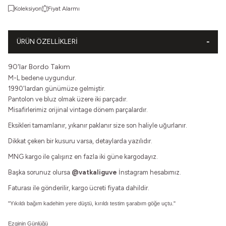
Koleksiyon
Fiyat Alarmı
ÜRÜN ÖZELLIKLERI
90'lar Bordo Takım
M-L bedene uygundur.
1990'lardan günümüze gelmiştir.
Pantolon ve bluz olmak üzere iki parçadır.
Misafirlerimiz orijinal vintage dönem parçalardır.
Eksikleri tamamlanır, yıkanır paklanır size son haliyle uğurlanır.
Dikkat çeken bir kusuru varsa, detaylarda yazılıdır.
MNG kargo ile çalışırız en fazla iki güne kargodayız.
Başka sorunuz olursa
@vatkaliguve
İnstagram hesabımız.
Faturası ile gönderilir, kargo ücreti fiyata dahildir.
"Yıkıldı bağım kadehim yere düştü, kırıldı testim şarabım göğe uçtu."
Ezginin Günlüğü