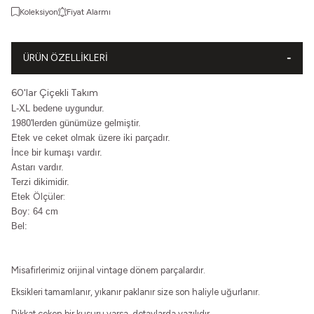
Koleksiyon
Fiyat Alarmı
ÜRÜN ÖZELLIKLERI
60'lar Çiçekli Takım
L-XL bedene uygundur.
1980'lerden günümüze gelmiştir.
Etek ve ceket olmak üzere iki parçadır.
İnce bir kumaşı vardır.
Astarı vardır.
Terzi dikimidir.
Etek
Ölçüler:
Boy: 64 cm
Bel:
Misafirlerimiz orijinal vintage dönem parçalardır.
Eksikleri tamamlanır, yıkanır paklanır size son haliyle uğurlanır.
Dikkat çeken bir kusuru varsa, detaylarda yazılıdır.