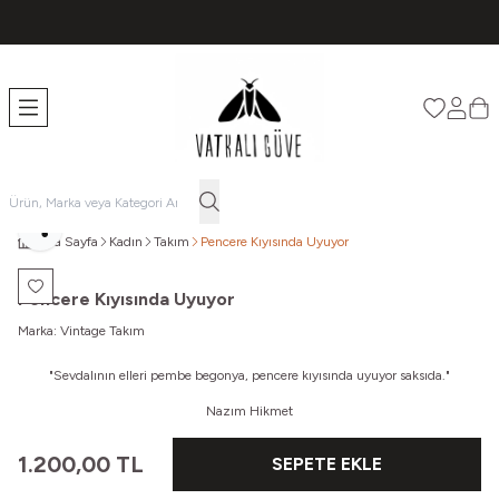
TÜM ÜRÜNLERDE ÜCRETSİZ KARGO
Favorileri
Hesabı
Sep
Paylaş
Ana Sayfa
Kadın
Takım
Pencere Kıyısında Uyuyor
Favoriye Ekle
Pencere Kıyısında Uyuyor
Marka:
Vintage Takım
"Sevdalının elleri pembe begonya, pencere kıyısında uyuyor saksıda."
Nazım Hikmet
1.200,00
TL
SEPETE EKLE