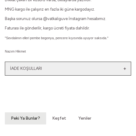
MNG kargo ile çalışırız en fazla iki güne kargodayız.
Başka sorunuz olursa
@vatkaliguve
İnstagram hesabımız.
Faturası ile gönderilir, kargo ücreti fiyata dahildir.
"Sevdalının elleri pembe begonya, pencere kıyısında uyuyor saksıda."
Nazım Hikmet
İADE KOŞULLARI
Yeni
Yatağımın Baş Ucunda
El Olmaktan Çıktılar
Vintage Gömlek
70'ler Dantel Eldiven
3.200,00
TL
860,00
TL
Peki Ya Bunlar?
Keşfet
Yeniler