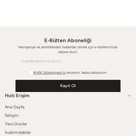
Seninle Beraber Soyunmuştum
Kırmızı Bir Kuştur
Vintage Takım
Vintage Takım
1.800,00
TL
1.200,00
TL
E-Bülten Aboneliği
Kampanya ve yeniliklerden haberdar olmak için e-bültenimize
abone olun!
KVKK Sözleşmesi'ni
okudum, kabul ediyorum.
Kayıt Ol
Hızlı Erişim
Ana Sayfa
İletişim
Yeni Ürünler
İndirimdekiler