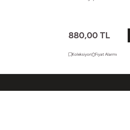
880,00
TL
Koleksiyon
Fiyat Alarmı