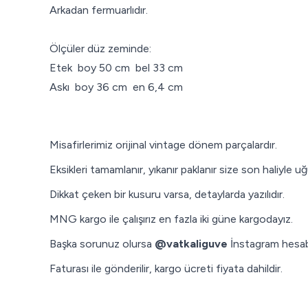
Arkadan fermuarlıdır.
Ölçüler düz zeminde:
Etek boy 50 cm bel 33 cm
Askı boy 36 cm en 6,4 cm
Misafirlerimiz orijinal vintage dönem parçalardır.
Eksikleri tamamlanır, yıkanır paklanır size son haliyle uğu
Dikkat çeken bir kusuru varsa, detaylarda yazılıdır.
MNG kargo ile çalışırız en fazla iki güne kargodayız.
Başka sorunuz olursa
@vatkaliguve
İnstagram hesab
Faturası ile gönderilir, kargo ücreti fiyata dahildir.