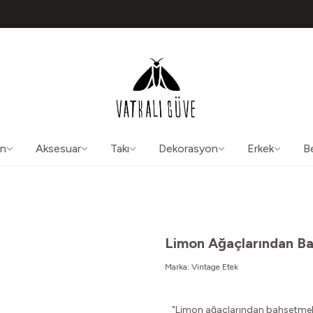
TÜM ÜRÜNLERDE ÜCRETSİZ KARGO
50565
aliguve@gmail.com
ın
Aksesuar
Takı
Dekorasyon
Erkek
B
Limon Ağaçlarından B
Marka:
Vintage Etek
"Limon ağaçlarından bahsetmek i