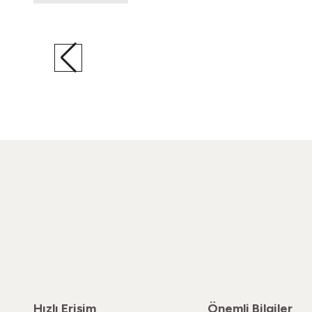
Yeni
Sonbahar Geldi Hüzün
50'ler Kapitone Etek
2.200,00
TL
Hızlı Erişim
Önemli Bilgiler