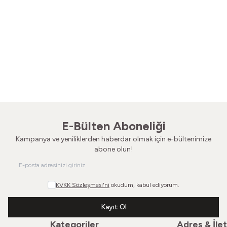
Çiçek Bir Çoğulluktur
Sen Çatıy
Vintage Etek
Vintage E
820,00
TL
440,0
E-Bülten Aboneliği
Kampanya ve yeniliklerden haberdar olmak için e-bültenimize
abone olun!
KVKK Sözleşmesi'ni
okudum, kabul ediyorum.
Kayıt Ol
Kategoriler
Adres & İlet