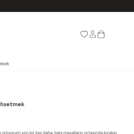
Favorilerim
Hesabım
Sepetim
ebek
ahsetmek
stiyorum son bir kez daha, beni masalların ortasında bırakıp