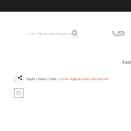
053621
vatk
Kad
Ana Sayfa
Kadın
Etek
Limon Ağaçlarından Bahsetmek
Paylaş
Favoriye Ekle