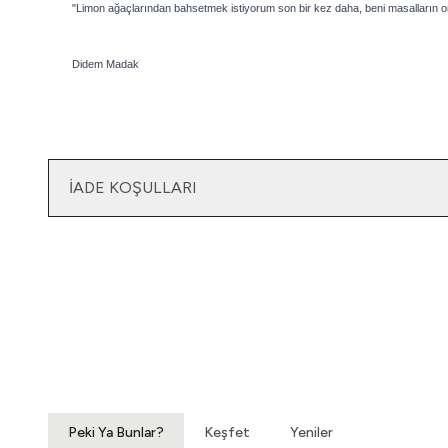
"Limon ağaçlarından bahsetmek istiyorum son bir kez daha, beni masalların o
Didem Madak
İADE KOŞULLARI
Yatağımın Baş Ucunda
Vintage Gömlek
3.200,00
TL
Peki Ya Bunlar?
Keşfet
Yeniler