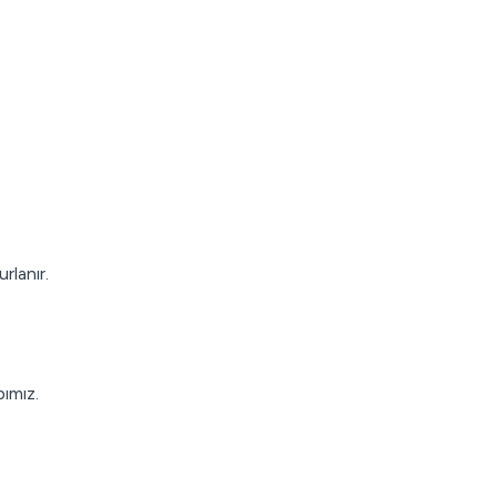
rlanır.
ımız.