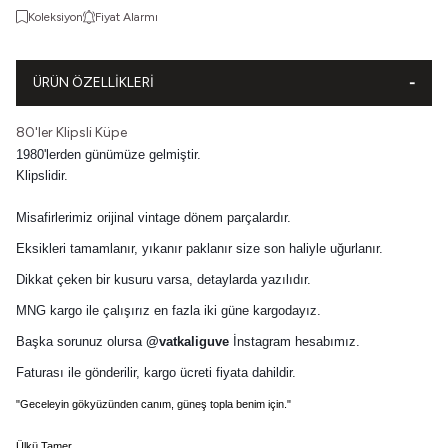
Koleksiyon
Fiyat Alarmı
ÜRÜN ÖZELLIKLERI
80'ler Klipsli Küpe
1980'lerden günümüze gelmiştir.
Klipslidir.
Misafirlerimiz orijinal vintage dönem parçalardır.
Eksikleri tamamlanır, yıkanır paklanır size son haliyle uğurlanır.
Dikkat çeken bir kusuru varsa, detaylarda yazılıdır.
MNG kargo ile çalışırız en fazla iki güne kargodayız.
Başka sorunuz olursa
@vatkaliguve
İnstagram hesabımız.
Faturası ile gönderilir, kargo ücreti fiyata dahildir.
"
Geceleyin gökyüzünden canım, güneş topla benim için."
Ülkü Tamer