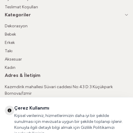
Teslimat Koşulları
Kategoriler
Dekorasyon
Bebek
Erkek
Takı
Aksesuar
Kadın
Adres & İletişim
Kazımdirik mahallesi Süvari caddesi No:43 D:3 Küçükpark
Bornova/İzmir
05362150565
Çerez Kullanımı
vatkaliguve@gmail.com
Kişisel verileriniz, hizmetlerimizin daha iyi bir şekilde
Sosyal Medya
sunulması için mevzuata uygun bir şekilde toplanıp işlenir.
Konuyla ilgili detaylı bilgi almak için Gizlilik Politikamızı
İnstagram