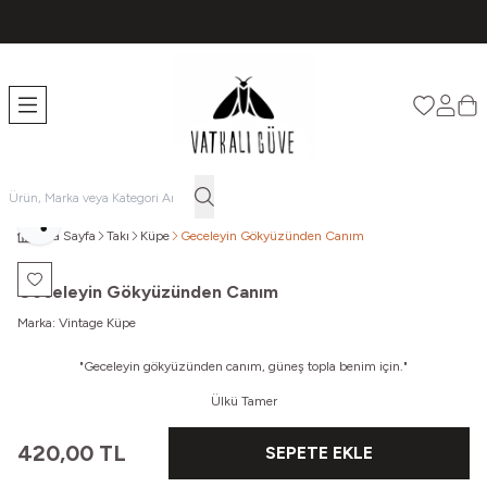
TÜM ÜRÜNLERDE ÜCRETSİZ KARGO
Favorileri
Hesabı
Sep
Paylaş
Ana Sayfa
Takı
Küpe
Geceleyin Gökyüzünden Canım
Favoriye Ekle
Geceleyin Gökyüzünden Canım
Marka:
Vintage Küpe
"
Geceleyin gökyüzünden canım, güneş topla benim için."
Ülkü Tamer
420,00
TL
SEPETE EKLE