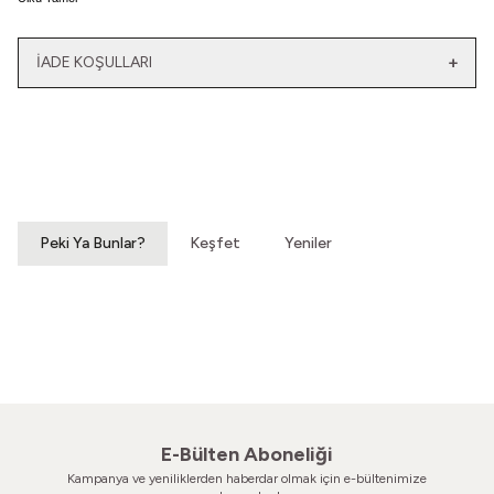
İADE KOŞULLARI
Yeni
Yatağımın Baş Ucunda
El Olmaktan Çıktılar
Vintage Gömlek
70'ler Dantel Eldiven
3.200,00
TL
860,00
TL
Peki Ya Bunlar?
Keşfet
Yeniler
Sesini Duysam Susacağım
Köklerim İçimde Gizlidir
70'ler Geometrik Küpe
Vintage Küpe
520,00
TL
560,00
TL
E-Bülten Aboneliği
Kampanya ve yeniliklerden haberdar olmak için e-bültenimize