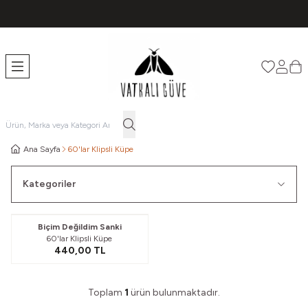
TÜM ÜRÜNLERDE ÜCRETSİZ KARGO
Favorileri
Hesabı
Sep
Ana Sayfa
60'lar Klipsli Küpe
Kategoriler
Biçim Değildim Sanki
60'lar Klipsli Küpe
440,00
TL
Toplam
1
ürün bulunmaktadır.