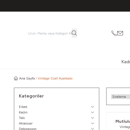
053621
vatk
Kad
Ana Sayfa
Vintage Süet Ayakkabı
Kategoriler
Erkek
Kadın
Takı
Mutlul
Aksesuar
Vintag
Dekorasyon