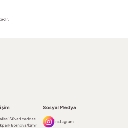
adır.
işim
Sosyal Medya
llesi Süvari caddesi
İnstagram
kpark Bornova/İzmir