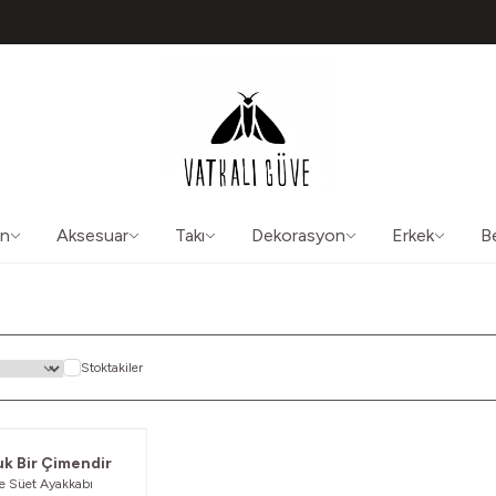
TÜM ÜRÜNLERDE ÜCRETSİZ KARGO
50565
aliguve@gmail.com
ın
Aksesuar
Takı
Dekorasyon
Erkek
B
Stoktakiler
Güvelendi
uk Bir Çimendir
e Süet Ayakkabı