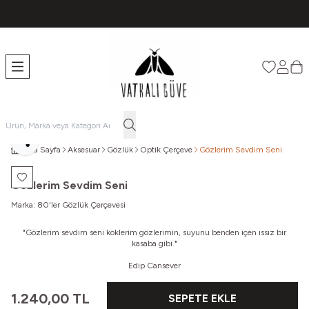
TÜM ÜRÜNLERDE ÜCRETSİZ KARGO
Favorileri
Hesabı
Sep
Paylaş
Ana Sayfa
Aksesuar
Gözlük
Optik Çerçeve
Gözlerim Sevdim Seni
Favoriye Ekle
Gözlerim Sevdim Seni
Marka:
80'ler Gözlük Çerçevesi
"Gözlerim sevdim seni köklerim gözlerimin, suyunu benden içen ıssız bir
kasaba gibi."
Edip Cansever
1.240,00
TL
SEPETE EKLE