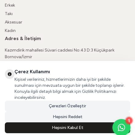
Erkek
Takı
Aksesuar
Kadın
Adres & İletişim
Kazımdirik mahallesi Süvari caddesi No:43 D:3 Küçükpark
Bornova/İzmir
05362150565
Çerez Kullanımı
vatkaliguve@gmail.com
Kişisel verileriniz, hizmetlerimizin daha iyi bir şekilde
Sosyal Medya
sunulması için mevzuata uygun bir şekilde toplanıp işlenir.
Konuyla ilgili detaylı bilgi almak için Gizlilik Politikamızı
İnstagram
inceleyebilirsiniz.
Çerezleri Özelleştir
Facebook
Hepsini Reddet
1
Hepsini Kabul Et