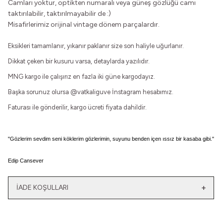
Camları yoktur, optikten numaralı veya güneş gözlüğü camı
taktırılabilir, taktırılmayabilir de :)
Misafirlerimiz orijinal vintage dönem parçalardır.
Eksikleri tamamlanır, yıkanır paklanır size son haliyle uğurlanır.
Dikkat çeken bir kusuru varsa, detaylarda yazılıdır.
MNG kargo ile çalışırız en fazla iki güne kargodayız.
Başka sorunuz olursa
@vatkaliguve
İnstagram hesabımız.
Faturası ile gönderilir, kargo ücreti fiyata dahildir.
"Gözlerim sevdim seni köklerim gözlerimin, suyunu benden içen ıssız bir kasaba gibi."
Edip Cansever
İADE KOŞULLARI
Yeni
Yatağımın Baş Ucunda
El Olmaktan Çıktılar