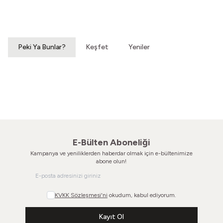
Vintage Gömlek
70'ler Dantel Eldiven
3.200,00
TL
860,00
TL
Peki Ya Bunlar?
Keşfet
Yeniler
Yeni
Gördün Beni Merceğinden
Gözlerimizden Ufacık Şeyler
80'ler Kemik Çerçeve
80'ler Gözlük Çerçevesi
1.200,00
TL
780,00
TL
E-Bülten Aboneliği
Kampanya ve yeniliklerden haberdar olmak için e-bültenimize
abone olun!
KVKK Sözleşmesi'ni
okudum, kabul ediyorum.
Kayıt Ol