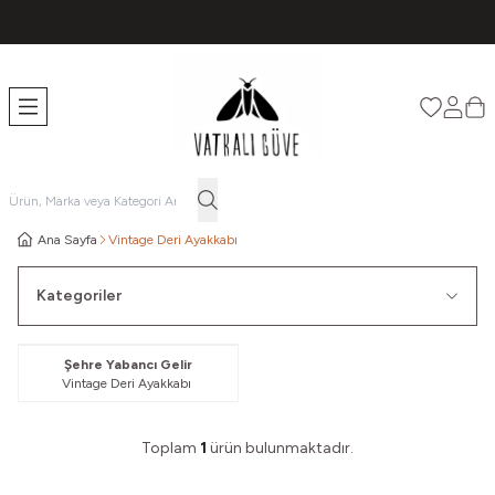
TÜM ÜRÜNLERDE ÜCRETSİZ KARGO
Favorileri
Hesabı
Sep
Ana Sayfa
Vintage Deri Ayakkabı
Kategoriler
Güvelendi
Şehre Yabancı Gelir
Vintage Deri Ayakkabı
Toplam
1
ürün bulunmaktadır.