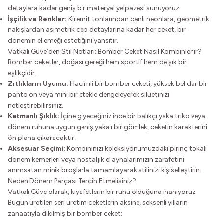
detaylara kadar geniş bir materyal yelpazesi sunuyoruz.
İşçilik ve Renkler:
Kiremit tonlarından canlı neonlara, geometrik
nakışlardan asimetrik cep detaylarına kadar her ceket, bir
dönemin el emeği estetiğini yansıtır.
Vatkalı Güve’den Stil Notları: Bomber Ceket Nasıl Kombinlenir?
Bomber ceketler, doğası gereği hem sportif hem de şık bir
eşlikçidir.
Zıtlıkların Uyumu:
Hacimli bir bomber ceketi, yüksek bel dar bir
pantolon veya mini bir etekle dengeleyerek silüetinizi
netleştirebilirsiniz.
Katmanlı Şıklık:
İçine giyeceğiniz ince bir balıkçı yaka triko veya
dönem ruhuna uygun geniş yakalı bir gömlek, ceketin karakterini
ön plana çıkaracaktır.
Aksesuar Seçimi:
Kombininizi koleksiyonumuzdaki pirinç tokalı
dönem kemerleri veya nostaljik el aynalarımızın zarafetini
anımsatan minik broşlarla tamamlayarak stilinizi kişiselleştirin.
Neden Dönem Parçası Tercih Etmelisiniz?
Vatkalı Güve olarak, kıyafetlerin bir ruhu olduğuna inanıyoruz.
Bugün üretilen seri üretim ceketlerin aksine, seksenli yılların
zanaatıyla dikilmiş bir bomber ceket;