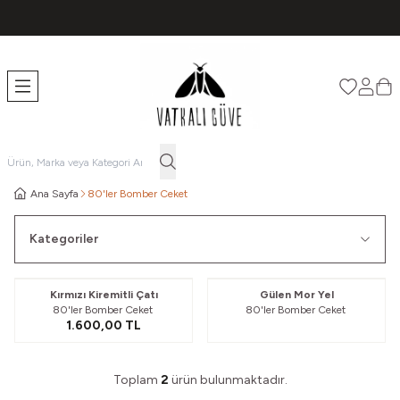
TÜM ÜRÜNLERDE ÜCRETSİZ KARGO
Favorileri
Hesabı
Sep
Ana Sayfa
80'ler Bomber Ceket
Kategoriler
Güvelendi
Kırmızı Kiremitli Çatı
Gülen Mor Yel
80'ler Bomber Ceket
80'ler Bomber Ceket
1.600,00
TL
Toplam
2
ürün bulunmaktadır.