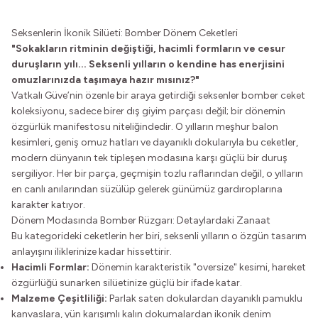
Seksenlerin İkonik Silüeti: Bomber Dönem Ceketleri
"Sokakların ritminin değiştiği, hacimli formların ve cesur
duruşların yılı... Seksenli yılların o kendine has enerjisini
omuzlarınızda taşımaya hazır mısınız?"
Vatkalı Güve’nin özenle bir araya getirdiği seksenler bomber ceket
koleksiyonu, sadece birer dış giyim parçası değil; bir dönemin
özgürlük manifestosu niteliğindedir. O yılların meşhur balon
kesimleri, geniş omuz hatları ve dayanıklı dokularıyla bu ceketler,
modern dünyanın tek tipleşen modasına karşı güçlü bir duruş
sergiliyor. Her bir parça, geçmişin tozlu raflarından değil, o yılların
en canlı anılarından süzülüp gelerek günümüz gardıroplarına
karakter katıyor.
Dönem Modasında Bomber Rüzgarı: Detaylardaki Zanaat
Bu kategorideki ceketlerin her biri, seksenli yılların o özgün tasarım
anlayışını iliklerinize kadar hissettirir.
Hacimli Formlar:
Dönemin karakteristik "oversize" kesimi, hareket
özgürlüğü sunarken silüetinize güçlü bir ifade katar.
Malzeme Çeşitliliği:
Parlak saten dokulardan dayanıklı pamuklu
kanvaslara, yün karışımlı kalın dokumalardan ikonik denim