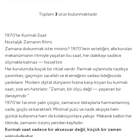
Toplam
3
ürün bulunmaktadır.
1970’ler Kurmalı Saat
Nostaljik Zamanın Ritmi
Zamana dokunmak ister misiniz? 1970’lerin estetiğini, elle kurulan
mekanizmanın ritmiyle yaşatan bu saat, her dakikayı sadece
ölçmekle kalmaz — hissettirir.
Her kurulumda küçük bir ritüel vardır: Parmak uçlarınızla nazikçe
çevirirken, geçmişin zarafeti ve el emeğinin sedası bileğinizde
yankılanır. Modern dijital dünyanın hızına karşı koyan bu kurmalı
saat, size anı hatırlatır; “Zaman, bir ölçü değil — yaşanan bir
deneyimdir.”
1970’ler tarzının yalın çizgisi, zamansız detaylarla harmanlanmış;
sade, güçlü ve karakterli. Minimal yüzü ve nazik akışıyla hem
günlük kullanıma hem de koleksiyonlara yakışır. Mekanik kalbin her
tikinde, zamanın özünü yeniden keşfedin.
Kurmalı saat sadece bir aksesuar değil, küçük bir zaman
yolculuğudur.