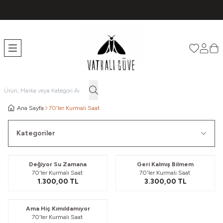
TÜM ÜRÜNLERDE ÜCRETSİZ KARGO
Favorileri
Hesabı
Sep
Ana Sayfa
70'ler Kurmalı Saat
Kategoriler
Güvelendi
Değiyor Su Zamana
Geri Kalmış Bilmem
70'ler Kurmalı Saat
70'ler Kurmalı Saat
1.300,00
TL
3.300,00
TL
Güvelendi
Ama Hiç Kımıldamıyor
70'ler Kurmalı Saat