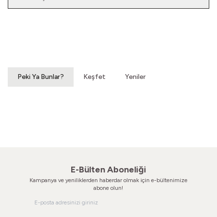
Yeni
Yatağımın Baş Ucunda
El Olmaktan Çıktılar
Vintage Gömlek
70'ler Dantel Eldiven
3.200,00
TL
860,00
TL
Peki Ya Bunlar?
Keşfet
Yeniler
Hatıralardan Bir Yokuş
Susar Derinden Ev
Vintage Ayakkabı
Vintage Ayakkabı
860,00
TL
660,00
TL
E-Bülten Aboneliği
Kampanya ve yeniliklerden haberdar olmak için e-bültenimize
abone olun!