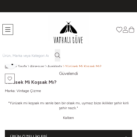
TÜM ÜRÜNLERDE ÜCRETSİZ KARGO
Favorileri
Hesabı
Sep
Paylaş
Ana Sayfa
Aksesuar
Ayakkabı
Yürüsek Mi Koşsak Mı?
Güvelendi
Favoriye Ekle
Yürüsek Mi Koşsak Mı?
Marka:
Vintage Çizme
"Yürüsek mi koşsak mı senle ben bir olsak mı, uymaz bize ikilikler şehir kirli
şehir nazlı."
Kalben
ÜRÜN ÖZELLIKLERI