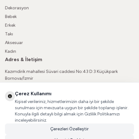
Dekorasyon
Bebek
Erkek
Takı
Aksesuar
Kadın
Adres & İletişim
Kazımdirik mahallesi Süvari caddesi No:43 D:3 Küçükpark
Bornova/İzmir
05362150565
Çerez Kullanımı
vatkaliguve@gmail.com
Kişisel verileriniz, hizmetlerimizin daha iyi bir şekilde
Sosyal Medya
sunulması için mevzuata uygun bir şekilde toplanıp işlenir.
Konuyla ilgili detaylı bilgi almak için Gizlilik Politikamızı
İnstagram
inceleyebilirsiniz.
Çerezleri Özelleştir
Facebook