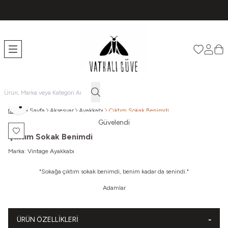
TÜM ÜRÜNLERDE ÜCRETSİZ KARGO
Favorileri
Hesabı
Sep
Paylaş
Ana Sayfa
Aksesuar
Ayakkabı
Çıktım Sokak Benimdi
Güvelendi
Favoriye Ekle
Çıktım Sokak Benimdi
Marka:
Vintage Ayakkabı
"Sokağa çıktım sokak benimdi, benim kadar da senindi."
Adamlar
ÜRÜN ÖZELLIKLERI