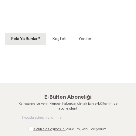
Yeni
Yatağımın Baş Ucunda
El Olmaktan Çıktılar
Vintage Gömlek
70'ler Dantel Eldiven
3.200,00
TL
860,00
TL
Peki Ya Bunlar?
Keşfet
Yeniler
Hatıralardan Bir Yokuş
Susar Derinden Ev
Vintage Ayakkabı
Vintage Ayakkabı
860,00
TL
660,00
TL
E-Bülten Aboneliği
Kampanya ve yeniliklerden haberdar olmak için e-bültenimize
abone olun!
KVKK Sözleşmesi'ni
okudum, kabul ediyorum.