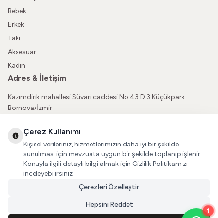
Bebek
Erkek
Takı
Aksesuar
Kadın
Adres & İletişim
Kazımdirik mahallesi Süvari caddesi No:43 D:3 Küçükpark
Bornova/İzmir
05362150565
Çerez Kullanımı
vatkaliguve@gmail.com
Kişisel verileriniz, hizmetlerimizin daha iyi bir şekilde
Sosyal Medya
sunulması için mevzuata uygun bir şekilde toplanıp işlenir.
Konuyla ilgili detaylı bilgi almak için Gizlilik Politikamızı
İnstagram
inceleyebilirsiniz.
Çerezleri Özelleştir
Facebook
Hepsini Reddet
1