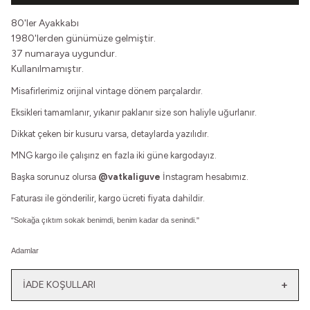
80'ler Ayakkabı
1980'lerden günümüze gelmiştir.
37 numaraya uygundur.
Kullanılmamıştır.
Misafirlerimiz orijinal vintage dönem parçalardır.
Eksikleri tamamlanır, yıkanır paklanır size son haliyle uğurlanır.
Dikkat çeken bir kusuru varsa, detaylarda yazılıdır.
MNG kargo ile çalışırız en fazla iki güne kargodayız.
Başka sorunuz olursa
@vatkaliguve
İnstagram hesabımız.
Faturası ile gönderilir, kargo ücreti fiyata dahildir.
"Sokağa çıktım sokak benimdi, benim kadar da senindi."
Adamlar
İADE KOŞULLARI