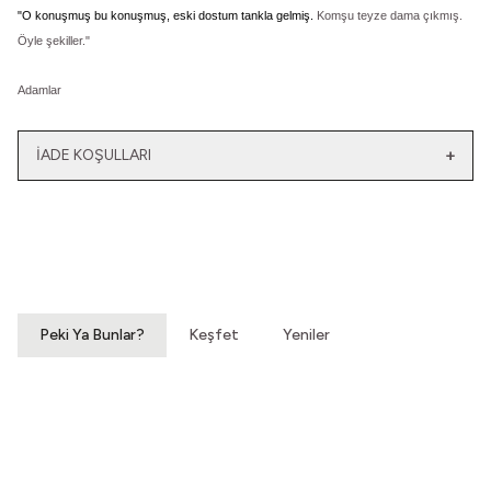
"O konuşmuş bu konuşmuş, eski dostum tankla gelmiş.
Komşu teyze dama çıkmış.
Öyle şekiller."
Adamlar
İADE KOŞULLARI
Yeni
Yatağımın Baş Ucunda
El Olmaktan Çıktılar
Vintage Gömlek
70'ler Dantel Eldiven
3.200,00
TL
860,00
TL
Peki Ya Bunlar?
Keşfet
Yeniler
Bir Hamle Daha
Göğsünden Kopan Güneşti
70'ler Desenli Gömlek
90'lar Erkek Gömlek
1.200,00
TL
1.200,00
TL