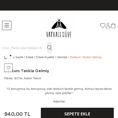
TÜM ÜRÜNLERDE ÜCRETSİZ KARGO
Favorileri
Hesabı
Sep
Paylaş
Ana Sayfa
Erkek
Erkek Kıyafet
Gömlek
Dostum Tankla Gelmiş
Favoriye Ekle
Dostum Tankla Gelmiş
Marka:
80'ler Askeri Takım
"O konuşmuş bu konuşmuş, eski dostum tankla gelmiş.
Komşu teyze dama
çıkmış..öyle şekiller."
Adamlar
940,00
TL
SEPETE EKLE