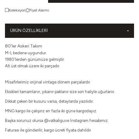
Koleksiyon
Fiyat Alarmı
ÜRÜN ÖZELLIKLERI
80'ler Askeri Takım
M-L bedene uygundur.
1980'lerden günümüze gelmiştir.
Alt üst olmak üzere iki parçadır.
Misafirlerimiz orijinal vintage dönem parçalardır.
Eksikleri tamamlanır, yıkanır paklanır size son haliyle uğurlanır.
Dikkat çeken bir kusuru varsa, detaylarda yazılıdır.
MNG kargo ile çalışırız en fazla iki güne kargodayız.
Başka sorunuz olursa
@vatkaliguve
İnstagram hesabımız.
Faturası ile gönderilir, kargo ücreti fiyata dahildir.